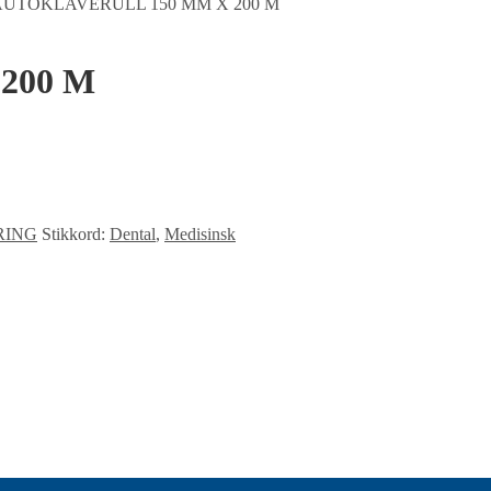
AUTOKLAVERULL 150 MM X 200 M
200 M
RING
Stikkord:
Dental
,
Medisinsk