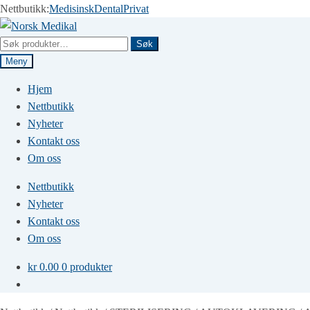
Nettbutikk:
Medisinsk
Dental
Privat
Hopp
Hopp
til
til
Søk
Søk
navigasjon
innhold
etter:
Meny
Hjem
Nettbutikk
Nyheter
Kontakt oss
Om oss
Nettbutikk
Nyheter
Kontakt oss
Om oss
kr
0.00
0 produkter