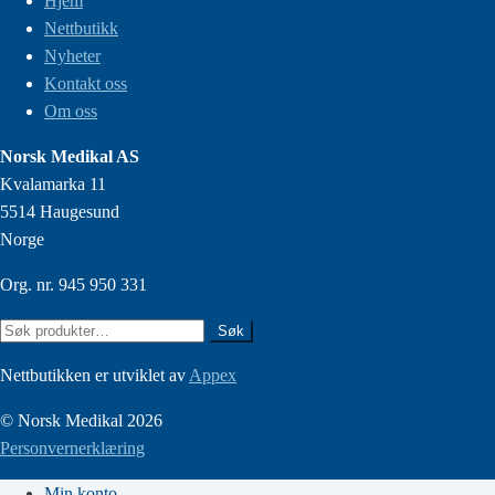
Hjem
Nettbutikk
Nyheter
Kontakt oss
Om oss
Norsk Medikal AS
Kvalamarka 11
5514 Haugesund
Norge
Org. nr. 945 950 331
Søk
Søk
etter:
Nettbutikken er utviklet av
Appex
© Norsk Medikal 2026
Personvernerklæring
Min konto