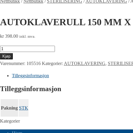
Nettbutikk
/
Nettbutikk
/
STERILISERING
/
AUTOKLAVERING
/
AUTOKLAVERULL 150 MM X 
kr
398.00
inkl. mva.
AUTOKLAVERULL
150
Kjøp
MM
Varenummer:
105516
Kategorier:
AUTOKLAVERING
,
STERILISE
X
Tilleggsinformasjon
200
M
Tilleggsinformasjon
antall
Pakning
STK
Kategorier