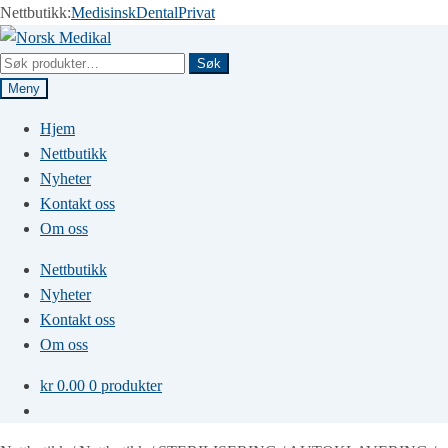
Nettbutikk:
Medisinsk
Dental
Privat
Hopp
Hopp
til
til
Søk
Søk
navigasjon
innhold
etter:
Meny
Hjem
Nettbutikk
Nyheter
Kontakt oss
Om oss
Nettbutikk
Nyheter
Kontakt oss
Om oss
kr
0.00
0 produkter