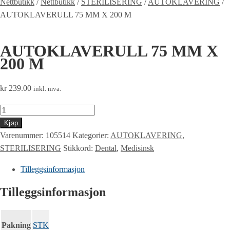
Nettbutikk
/
Nettbutikk
/
STERILISERING
/
AUTOKLAVERING
/
AUTOKLAVERULL 75 MM X 200 M
AUTOKLAVERULL 75 MM X
200 M
kr
239.00
inkl. mva.
AUTOKLAVERULL
75
Kjøp
MM
Varenummer:
105514
Kategorier:
AUTOKLAVERING
,
X
STERILISERING
Stikkord:
Dental
,
Medisinsk
200
Tilleggsinformasjon
M
antall
Tilleggsinformasjon
Pakning
STK