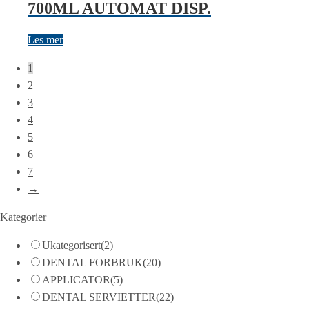
700ML AUTOMAT DISP.
Les mer
1
2
3
4
5
6
7
→
Kategorier
Ukategorisert
(2)
DENTAL FORBRUK
(20)
APPLICATOR
(5)
DENTAL SERVIETTER
(22)