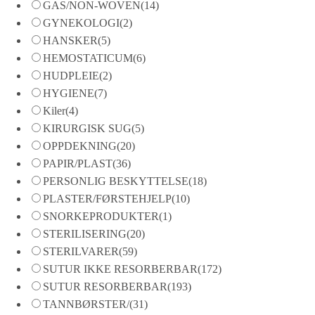
GAS/NON-WOVEN
(14)
GYNEKOLOGI
(2)
HANSKER
(5)
HEMOSTATICUM
(6)
HUDPLEIE
(2)
HYGIENE
(7)
Kiler
(4)
KIRURGISK SUG
(5)
OPPDEKNING
(20)
PAPIR/PLAST
(36)
PERSONLIG BESKYTTELSE
(18)
PLASTER/FØRSTEHJELP
(10)
SNORKEPRODUKTER
(1)
STERILISERING
(20)
STERILVARER
(59)
SUTUR IKKE RESORBERBAR
(172)
SUTUR RESORBERBAR
(193)
TANNBØRSTER/
(31)