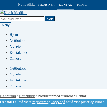
Nettbutikk:
MEDISINSK
DENTAL
PRIVAT
Hopp
Hopp
til
til
Søk
Søk
navigasjon
innhold
etter:
Meny
Hjem
Nettbutikk
Nyheter
Kontakt oss
Om oss
Nettbutikk
Nyheter
Kontakt oss
Om oss
Nettbutikk
/
Nettbutikk
/
Produkter med stikkord “Dental”
Dental:
Du må være
registrert og logget på
for å vise priser og kunne