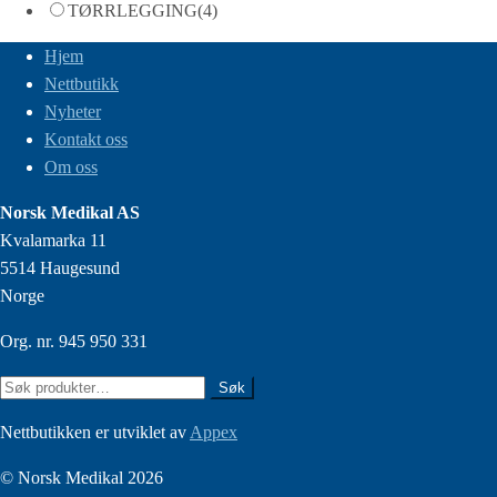
TØRRLEGGING
(4)
Hjem
Nettbutikk
Nyheter
Kontakt oss
Om oss
Norsk Medikal AS
Kvalamarka 11
5514 Haugesund
Norge
Org. nr. 945 950 331
Søk
Søk
etter:
Nettbutikken er utviklet av
Appex
© Norsk Medikal 2026