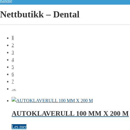
handle
Nettbutikk – Dental
1
2
3
4
5
6
7
→
AUTOKLAVERULL 100 MM X 200 M
Les mer