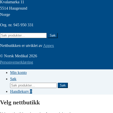
Kvalamarka 11
5514 Haugesund
Norge
Org. nr. 945 950 331
Søk
Søk
etter:
Nettbutikken er utviklet av
Appex
© Norsk Medikal 2026
Personvernerklæring
Min konto
Søk
Søk
Søk
etter:
Handlekurv
0
Velg nettbutikk