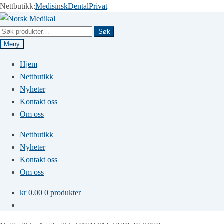
Nettbutikk:
Medisinsk
Dental
Privat
Hopp
Hopp
til
til
Søk
Søk
navigasjon
innhold
etter:
Meny
Hjem
Nettbutikk
Nyheter
Kontakt oss
Om oss
Nettbutikk
Nyheter
Kontakt oss
Om oss
kr
0.00
0 produkter