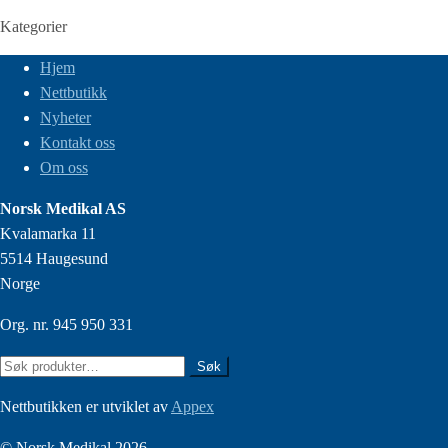
Kategorier
Hjem
Nettbutikk
Nyheter
Kontakt oss
Om oss
Norsk Medikal AS
Kvalamarka 11
5514 Haugesund
Norge
Org. nr. 945 950 331
Søk
Søk
etter:
Nettbutikken er utviklet av
Appex
© Norsk Medikal 2026