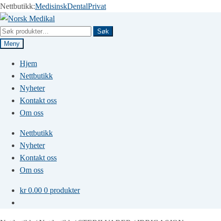
Nettbutikk:
Medisinsk
Dental
Privat
Hopp
Hopp
til
til
Søk
Søk
navigasjon
innhold
etter:
Meny
Hjem
Nettbutikk
Nyheter
Kontakt oss
Om oss
Nettbutikk
Nyheter
Kontakt oss
Om oss
kr
0.00
0 produkter