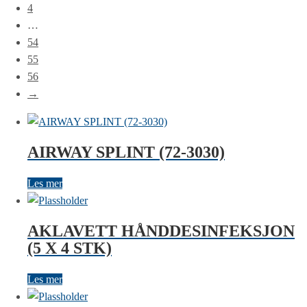
4
…
54
55
56
→
AIRWAY SPLINT (72-3030)
Les mer
AKLAVETT HÅNDDESINFEKSJON
(5 X 4 STK)
Les mer