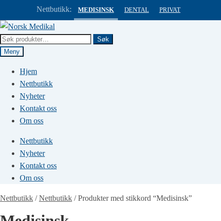
Nettbutikk:
MEDISINSK
DENTAL
PRIVAT
Hopp
Hopp
til
til
Søk
Søk
navigasjon
innhold
etter:
Meny
Hjem
Nettbutikk
Nyheter
Kontakt oss
Om oss
Nettbutikk
Nyheter
Kontakt oss
Om oss
Nettbutikk
/
Nettbutikk
/
Produkter med stikkord “Medisinsk”
Medisinsk