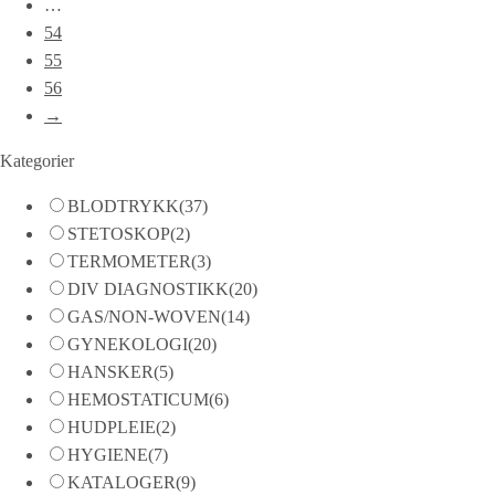
…
54
55
56
→
Kategorier
BLODTRYKK
(37)
STETOSKOP
(2)
TERMOMETER
(3)
DIV DIAGNOSTIKK
(20)
GAS/NON-WOVEN
(14)
GYNEKOLOGI
(20)
HANSKER
(5)
HEMOSTATICUM
(6)
HUDPLEIE
(2)
HYGIENE
(7)
KATALOGER
(9)