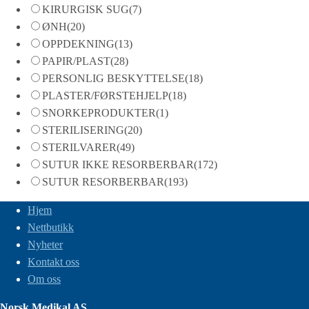
KIRURGISK SUG
(7)
ØNH
(20)
OPPDEKNING
(13)
PAPIR/PLAST
(28)
PERSONLIG BESKYTTELSE
(18)
PLASTER/FØRSTEHJELP
(18)
SNORKEPRODUKTER
(1)
STERILISERING
(20)
STERILVARER
(49)
SUTUR IKKE RESORBERBAR
(172)
SUTUR RESORBERBAR
(193)
Hjem
Nettbutikk
Nyheter
Kontakt oss
Om oss
Norsk Medikal AS