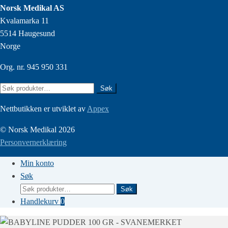
Norsk Medikal AS
Kvalamarka 11
5514 Haugesund
Norge
Org. nr. 945 950 331
Søk
Søk
etter:
Nettbutikken er utviklet av
Appex
© Norsk Medikal 2026
Personvernerklæring
Min konto
Søk
Søk
Søk
etter:
Handlekurv
0