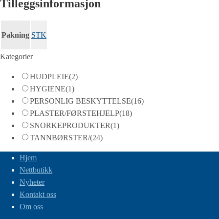
Tilleggsinformasjon
Pakning
STK
Kategorier
HUDPLEIE
(2)
HYGIENE
(1)
PERSONLIG BESKYTTELSE
(16)
PLASTER/FØRSTEHJELP
(18)
SNORKEPRODUKTER
(1)
TANNBØRSTER/
(24)
Hjem
Nettbutikk
Nyheter
Kontakt oss
Om oss