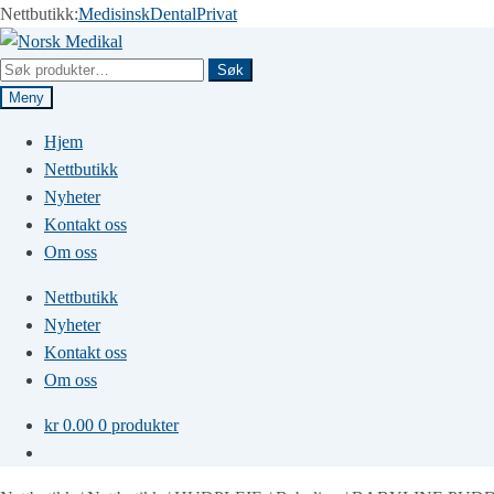
Nettbutikk:
Medisinsk
Dental
Privat
Hopp
Hopp
til
til
Søk
Søk
navigasjon
innhold
etter:
Meny
Hjem
Nettbutikk
Nyheter
Kontakt oss
Om oss
Nettbutikk
Nyheter
Kontakt oss
Om oss
kr
0.00
0 produkter