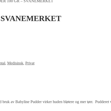
ER 100 GR – SVANEMERKET
– SVANEMERKET
tal
,
Medisinsk
,
Privat
d bruk av Babyline Pudder virker huden bløtere og mer tørr. Pudderet vi