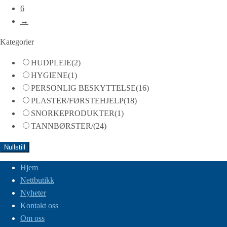
6
→
Kategorier
HUDPLEIE
(2)
HYGIENE
(1)
PERSONLIG BESKYTTELSE
(16)
PLASTER/FØRSTEHJELP
(18)
SNORKEPRODUKTER
(1)
TANNBØRSTER/
(24)
Nullstill
Hjem
Nettbutikk
Nyheter
Kontakt oss
Om oss