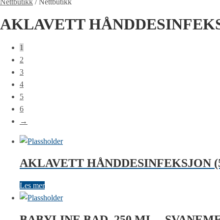
Nettbutikk
/
Nettbutikk
AKLAVETT HÅNDDESINFEKSJ
1
2
3
4
5
6
→
AKLAVETT HÅNDDESINFEKSJON (5 
Les mer
BABYLINE BAD, 250 ML – SVANE