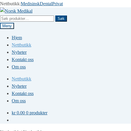
Nettbutikk:
Medisinsk
Dental
Privat
Hopp
Hopp
til
til
Søk
Søk
navigasjon
innhold
etter:
Meny
Hjem
Nettbutikk
Nyheter
Kontakt oss
Om oss
Nettbutikk
Nyheter
Kontakt oss
Om oss
kr
0.00
0 produkter