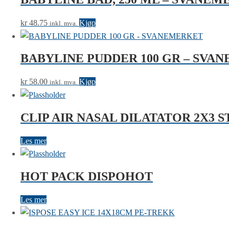
kr
48.75
Kjøp
inkl. mva.
BABYLINE PUDDER 100 GR – SVA
kr
58.00
Kjøp
inkl. mva.
CLIP AIR NASAL DILATATOR 2X3 S
Les mer
HOT PACK DISPOHOT
Les mer