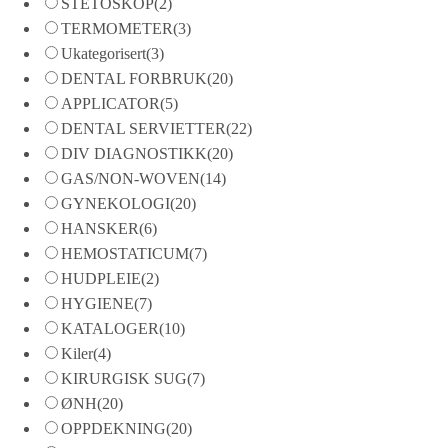
STETOSKOP
(2)
TERMOMETER
(3)
Ukategorisert
(3)
DENTAL FORBRUK
(20)
APPLICATOR
(5)
DENTAL SERVIETTER
(22)
DIV DIAGNOSTIKK
(20)
GAS/NON-WOVEN
(14)
GYNEKOLOGI
(20)
HANSKER
(6)
HEMOSTATICUM
(7)
HUDPLEIE
(2)
HYGIENE
(7)
KATALOGER
(10)
Kiler
(4)
KIRURGISK SUG
(7)
ØNH
(20)
OPPDEKNING
(20)