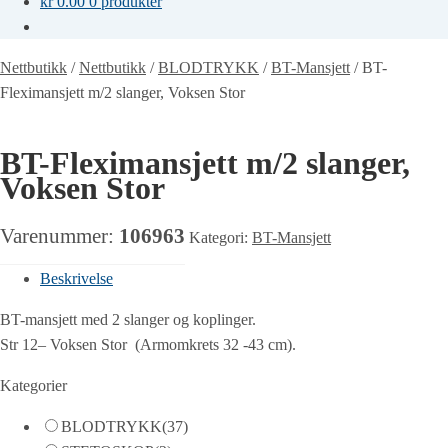
kr
0.00
0 produkter
Nettbutikk
/
Nettbutikk
/
BLODTRYKK
/
BT-Mansjett
/
BT-
Fleximansjett m/2 slanger, Voksen Stor
BT-Fleximansjett m/2 slanger,
Voksen Stor
Varenummer:
106963
Kategori:
BT-Mansjett
Beskrivelse
BT-mansjett med 2 slanger og koplinger.
Str 12– Voksen Stor (Armomkrets 32 -43 cm).
Kategorier
BLODTRYKK
(37)