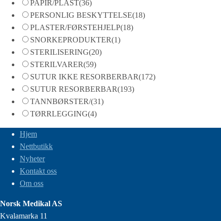
PAPIR/PLAST
(36)
PERSONLIG BESKYTTELSE
(18)
PLASTER/FØRSTEHJELP
(18)
SNORKEPRODUKTER
(1)
STERILISERING
(20)
STERILVARER
(59)
SUTUR IKKE RESORBERBAR
(172)
SUTUR RESORBERBAR
(193)
TANNBØRSTER/
(31)
TØRRLEGGING
(4)
Hjem
Nettbutikk
Nyheter
Kontakt oss
Om oss
Norsk Medikal AS
Kvalamarka 11