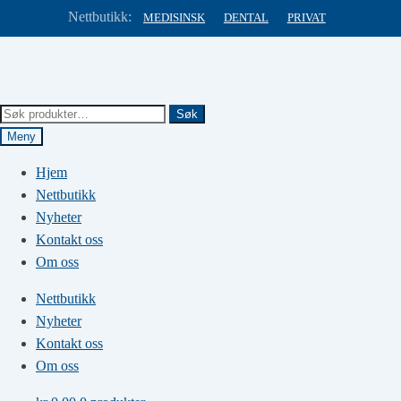
Nettbutikk:
MEDISINSK
DENTAL
PRIVAT
Hopp
Hopp
til
til
navigasjon
innhold
Søk
Søk
etter:
Meny
Hjem
Nettbutikk
Nyheter
Kontakt oss
Om oss
Nettbutikk
Nyheter
Kontakt oss
Om oss