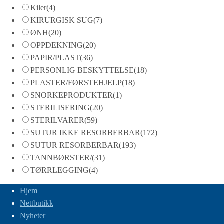
Kiler
(4)
KIRURGISK SUG
(7)
ØNH
(20)
OPPDEKNING
(20)
PAPIR/PLAST
(36)
PERSONLIG BESKYTTELSE
(18)
PLASTER/FØRSTEHJELP
(18)
SNORKEPRODUKTER
(1)
STERILISERING
(20)
STERILVARER
(59)
SUTUR IKKE RESORBERBAR
(172)
SUTUR RESORBERBAR
(193)
TANNBØRSTER/
(31)
TØRRLEGGING
(4)
Hjem
Nettbutikk
Nyheter