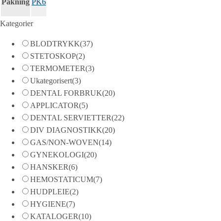
Pakning
PK6
Kategorier
BLODTRYKK
(37)
STETOSKOP
(2)
TERMOMETER
(3)
Ukategorisert
(3)
DENTAL FORBRUK
(20)
APPLICATOR
(5)
DENTAL SERVIETTER
(22)
DIV DIAGNOSTIKK
(20)
GAS/NON-WOVEN
(14)
GYNEKOLOGI
(20)
HANSKER
(6)
HEMOSTATICUM
(7)
HUDPLEIE
(2)
HYGIENE
(7)
KATALOGER
(10)