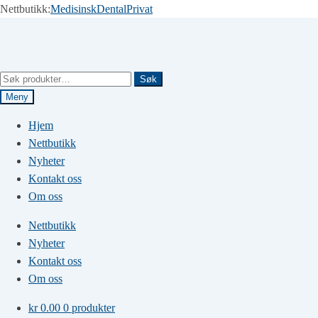
Nettbutikk:
Medisinsk
Dental
Privat
Hopp
Hopp
til
til
navigasjon
innhold
Søk
Søk
etter:
Meny
Hjem
Nettbutikk
Nyheter
Kontakt oss
Om oss
Nettbutikk
Nyheter
Kontakt oss
Om oss
kr
0.00
0 produkter