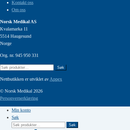
Kontakt oss
Om oss
Norsk Medikal AS
Kvalamarka 11
5514 Haugesund
Norge
Org. nr. 945 950 331
Søk
Søk
etter:
Nettbutikken er utviklet av
Appex
© Norsk Medikal 2026
Personvernerklæring
Min konto
Søk
Søk
Søk