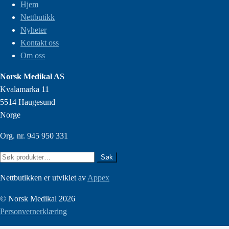
Hjem
Nettbutikk
Nyheter
Kontakt oss
Om oss
Norsk Medikal AS
Kvalamarka 11
5514 Haugesund
Norge
Org. nr. 945 950 331
Søk
Søk
etter:
Nettbutikken er utviklet av
Appex
© Norsk Medikal 2026
Personvernerklæring