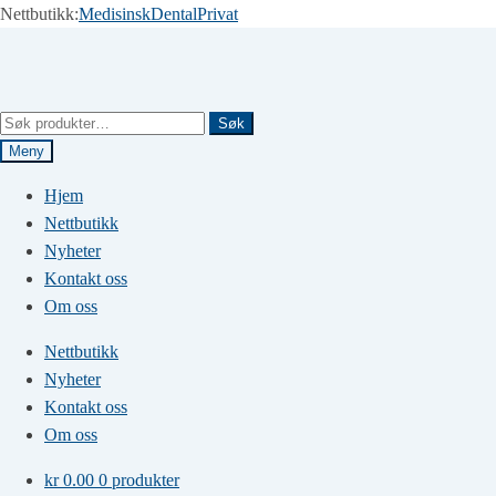
Nettbutikk:
Medisinsk
Dental
Privat
Hopp
Hopp
til
til
navigasjon
innhold
Søk
Søk
etter:
Meny
Hjem
Nettbutikk
Nyheter
Kontakt oss
Om oss
Nettbutikk
Nyheter
Kontakt oss
Om oss
kr
0.00
0 produkter