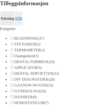
Tilleggsinformasjon
Pakning
STK
Kategorier
BLODTRYKK
(37)
STETOSKOP
(2)
TERMOMETER
(3)
Ukategorisert
(3)
DENTAL FORBRUK
(20)
APPLICATOR
(5)
DENTAL SERVIETTER
(22)
DIV DIAGNOSTIKK
(20)
GAS/NON-WOVEN
(14)
GYNEKOLOGI
(20)
HANSKER
(6)
HEMOSTATICUM
(7)