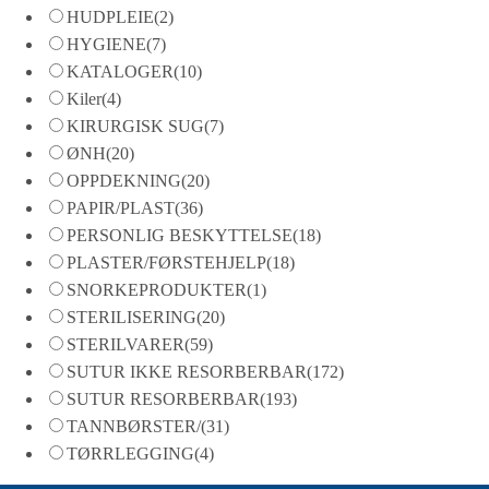
HUDPLEIE
(2)
HYGIENE
(7)
KATALOGER
(10)
Kiler
(4)
KIRURGISK SUG
(7)
ØNH
(20)
OPPDEKNING
(20)
PAPIR/PLAST
(36)
PERSONLIG BESKYTTELSE
(18)
PLASTER/FØRSTEHJELP
(18)
SNORKEPRODUKTER
(1)
STERILISERING
(20)
STERILVARER
(59)
SUTUR IKKE RESORBERBAR
(172)
SUTUR RESORBERBAR
(193)
TANNBØRSTER/
(31)
TØRRLEGGING
(4)