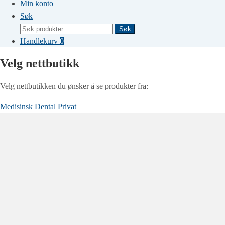
Min konto
Søk
Søk
Søk
etter:
Handlekurv
0
Velg nettbutikk
Velg nettbutikken du ønsker å se produkter fra:
Medisinsk
Dental
Privat