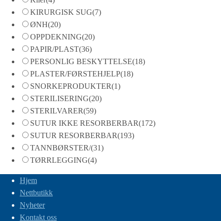
KIRURGISK SUG
(7)
ØNH
(20)
OPPDEKNING
(20)
PAPIR/PLAST
(36)
PERSONLIG BESKYTTELSE
(18)
PLASTER/FØRSTEHJELP
(18)
SNORKEPRODUKTER
(1)
STERILISERING
(20)
STERILVARER
(59)
SUTUR IKKE RESORBERBAR
(172)
SUTUR RESORBERBAR
(193)
TANNBØRSTER/
(31)
TØRRLEGGING
(4)
Hjem
Nettbutikk
Nyheter
Kontakt oss