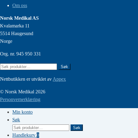
Om oss
Norsk Medikal AS
Kvalamarka 11
5514 Haugesund
Norge
Org. nr. 945 950 331
Søk
Søk
etter:
Nettbutikken er utviklet av
Appex
© Norsk Medikal 2026
Personvernerklæring
Min konto
Søk
Søk
Søk
etter:
Handlekurv
0