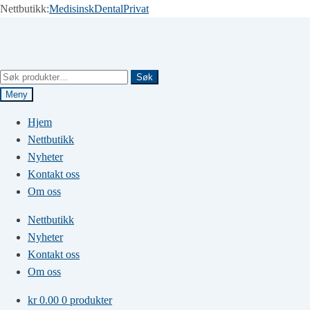
Nettbutikk:
Medisinsk
Dental
Privat
Hopp
Hopp
til
til
navigasjon
innhold
Søk
Søk
etter:
Meny
Hjem
Nettbutikk
Nyheter
Kontakt oss
Om oss
Nettbutikk
Nyheter
Kontakt oss
Om oss
kr
0.00
0 produkter