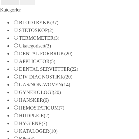
Kategorier
BLODTRYKK
(37)
STETOSKOP
(2)
TERMOMETER
(3)
Ukategorisert
(3)
DENTAL FORBRUK
(20)
APPLICATOR
(5)
DENTAL SERVIETTER
(22)
DIV DIAGNOSTIKK
(20)
GAS/NON-WOVEN
(14)
GYNEKOLOGI
(20)
HANSKER
(6)
HEMOSTATICUM
(7)
HUDPLEIE
(2)
HYGIENE
(7)
KATALOGER
(10)
Kiler
(4)