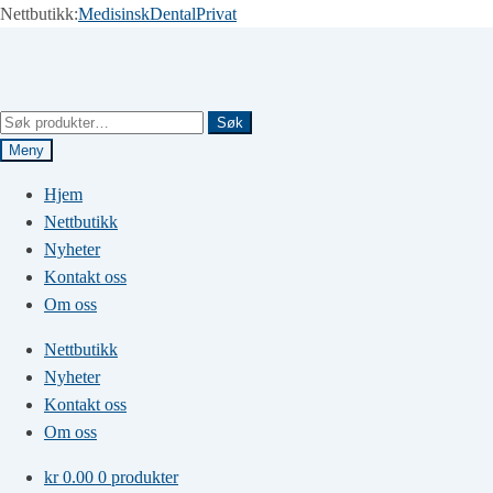
Nettbutikk:
Medisinsk
Dental
Privat
Hopp
Hopp
til
til
navigasjon
innhold
Søk
Søk
etter:
Meny
Hjem
Nettbutikk
Nyheter
Kontakt oss
Om oss
Nettbutikk
Nyheter
Kontakt oss
Om oss
kr
0.00
0 produkter