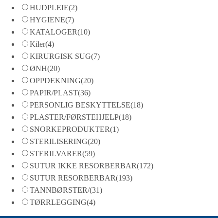
HUDPLEIE
(2)
HYGIENE
(7)
KATALOGER
(10)
Kiler
(4)
KIRURGISK SUG
(7)
ØNH
(20)
OPPDEKNING
(20)
PAPIR/PLAST
(36)
PERSONLIG BESKYTTELSE
(18)
PLASTER/FØRSTEHJELP
(18)
SNORKEPRODUKTER
(1)
STERILISERING
(20)
STERILVARER
(59)
SUTUR IKKE RESORBERBAR
(172)
SUTUR RESORBERBAR
(193)
TANNBØRSTER/
(31)
TØRRLEGGING
(4)