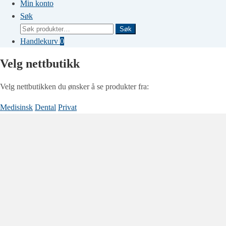
Min konto
Søk
Søk
Søk
etter:
Handlekurv
0
Velg nettbutikk
Velg nettbutikken du ønsker å se produkter fra:
Medisinsk
Dental
Privat