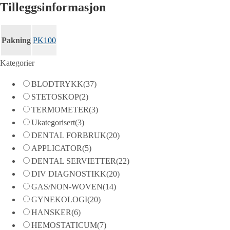
Tilleggsinformasjon
Pakning
PK100
Kategorier
BLODTRYKK
(37)
STETOSKOP
(2)
TERMOMETER
(3)
Ukategorisert
(3)
DENTAL FORBRUK
(20)
APPLICATOR
(5)
DENTAL SERVIETTER
(22)
DIV DIAGNOSTIKK
(20)
GAS/NON-WOVEN
(14)
GYNEKOLOGI
(20)
HANSKER
(6)
HEMOSTATICUM
(7)