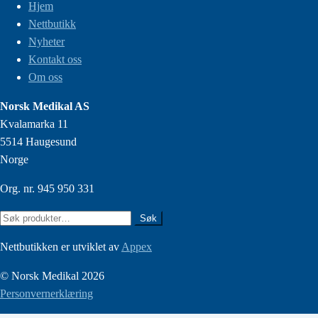
Hjem
Nettbutikk
Nyheter
Kontakt oss
Om oss
Norsk Medikal AS
Kvalamarka 11
5514 Haugesund
Norge
Org. nr. 945 950 331
Søk
Søk
etter:
Nettbutikken er utviklet av
Appex
© Norsk Medikal 2026
Personvernerklæring