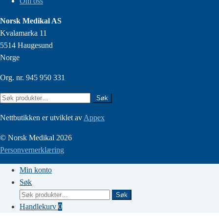
Om oss
Norsk Medikal AS
Kvalamarka 11
5514 Haugesund
Norge
Org. nr. 945 950 331
Søk
Søk
etter:
Nettbutikken er utviklet av
Appex
© Norsk Medikal 2026
Personvernerklæring
Min konto
Søk
Søk
Søk
etter:
Handlekurv
0