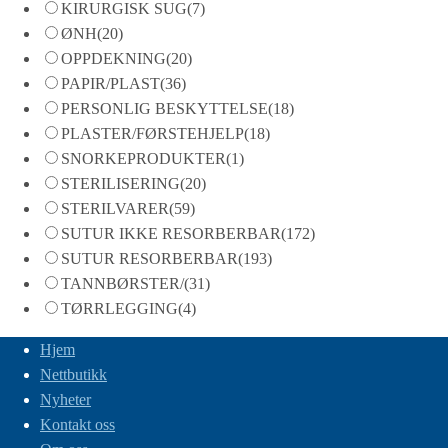
KIRURGISK SUG
(7)
ØNH
(20)
OPPDEKNING
(20)
PAPIR/PLAST
(36)
PERSONLIG BESKYTTELSE
(18)
PLASTER/FØRSTEHJELP
(18)
SNORKEPRODUKTER
(1)
STERILISERING
(20)
STERILVARER
(59)
SUTUR IKKE RESORBERBAR
(172)
SUTUR RESORBERBAR
(193)
TANNBØRSTER/
(31)
TØRRLEGGING
(4)
Hjem
Nettbutikk
Nyheter
Kontakt oss