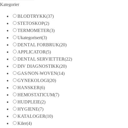
Kategorier
BLODTRYKK
(37)
STETOSKOP
(2)
TERMOMETER
(3)
Ukategorisert
(3)
DENTAL FORBRUK
(20)
APPLICATOR
(5)
DENTAL SERVIETTER
(22)
DIV DIAGNOSTIKK
(20)
GAS/NON-WOVEN
(14)
GYNEKOLOGI
(20)
HANSKER
(6)
HEMOSTATICUM
(7)
HUDPLEIE
(2)
HYGIENE
(7)
KATALOGER
(10)
Kiler
(4)