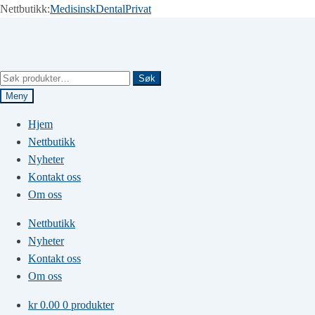
Nettbutikk:
Medisinsk
Dental
Privat
Hopp
Hopp
til
til
navigasjon
innhold
Søk
Søk
etter:
Meny
Hjem
Nettbutikk
Nyheter
Kontakt oss
Om oss
Nettbutikk
Nyheter
Kontakt oss
Om oss
kr
0.00
0 produkter