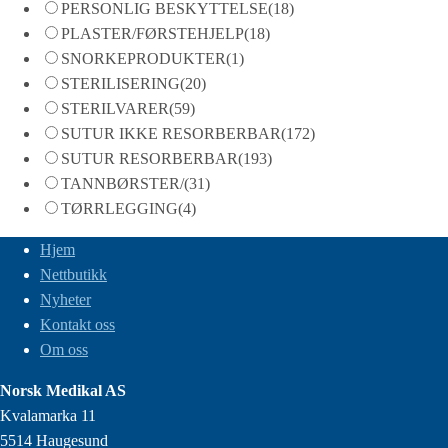
PERSONLIG BESKYTTELSE
(18)
PLASTER/FØRSTEHJELP
(18)
SNORKEPRODUKTER
(1)
STERILISERING
(20)
STERILVARER
(59)
SUTUR IKKE RESORBERBAR
(172)
SUTUR RESORBERBAR
(193)
TANNBØRSTER/
(31)
TØRRLEGGING
(4)
Hjem
Nettbutikk
Nyheter
Kontakt oss
Om oss
Norsk Medikal AS
Kvalamarka 11
5514 Haugesund