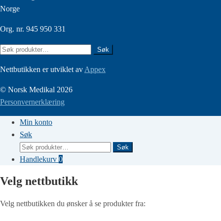
Norge
Org. nr. 945 950 331
Søk
Søk
etter:
Nettbutikken er utviklet av
Appex
© Norsk Medikal 2026
Personvernerklæring
Min konto
Søk
Søk
Søk
etter:
Handlekurv
0
Velg nettbutikk
Velg nettbutikken du ønsker å se produkter fra: