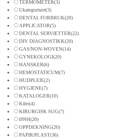
TERMOMETER
(3)
Ukategorisert
(3)
DENTAL FORBRUK
(20)
APPLICATOR
(5)
DENTAL SERVIETTER
(22)
DIV DIAGNOSTIKK
(20)
GAS/NON-WOVEN
(14)
GYNEKOLOGI
(20)
HANSKER
(6)
HEMOSTATICUM
(7)
HUDPLEIE
(2)
HYGIENE
(7)
KATALOGER
(10)
Kiler
(4)
KIRURGISK SUG
(7)
ØNH
(20)
OPPDEKNING
(20)
PAPIR/PLAST
(36)