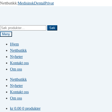
Nettbutikk:
Medisinsk
Dental
Privat
Hopp
Hopp
til
til
navigasjon
innhold
Søk
Søk
etter:
Meny
Hjem
Nettbutikk
Nyheter
Kontakt oss
Om oss
Nettbutikk
Nyheter
Kontakt oss
Om oss
kr
0.00
0 produkter