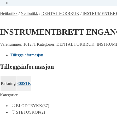
Nettbutikk
/
Nettbutikk
/
DENTAL FORBRUK
/
INSTRUMENTBR
INSTRUMENTBRETT ENGANG
Varenummer:
101271
Kategorier:
DENTAL FORBRUK
,
INSTRUM
Tilleggsinformasjon
Tilleggsinformasjon
Pakning
400STK
Kategorier
BLODTRYKK
(37)
STETOSKOP
(2)