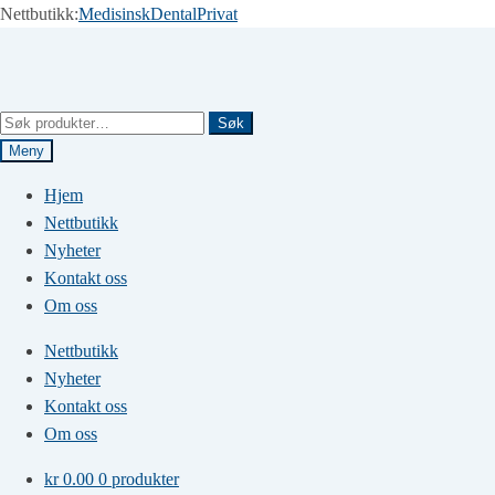
Nettbutikk:
Medisinsk
Dental
Privat
Hopp
Hopp
til
til
navigasjon
innhold
Søk
Søk
etter:
Meny
Hjem
Nettbutikk
Nyheter
Kontakt oss
Om oss
Nettbutikk
Nyheter
Kontakt oss
Om oss
kr
0.00
0 produkter