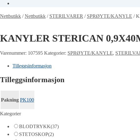
Nettbutikk
/
Nettbutikk
/
STERILVARER
/
SPRØYTE/KANYLE
/
K
KANYLER STERICAN 0,9X40M
Varenummer:
107595
Kategorier:
SPRØYTE/KANYLE
,
STERILVA
Tilleggsinformasjon
Tilleggsinformasjon
Pakning
PK100
Kategorier
BLODTRYKK
(37)
STETOSKOP
(2)