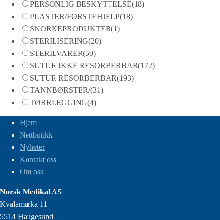
PERSONLIG BESKYTTELSE
(18)
PLASTER/FØRSTEHJELP
(18)
SNORKEPRODUKTER
(1)
STERILISERING
(20)
STERILVARER
(59)
SUTUR IKKE RESORBERBAR
(172)
SUTUR RESORBERBAR
(193)
TANNBØRSTER/
(31)
TØRRLEGGING
(4)
Hjem
Nettbutikk
Nyheter
Kontakt oss
Om oss
Norsk Medikal AS
Kvalamarka 11
5514 Haugesund