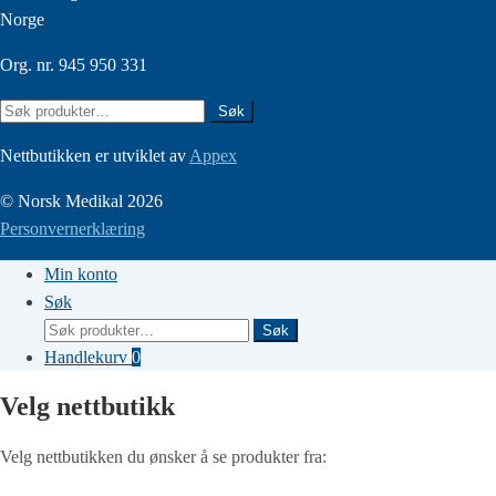
Norge
Org. nr. 945 950 331
Søk
Søk
etter:
Nettbutikken er utviklet av
Appex
© Norsk Medikal 2026
Personvernerklæring
Min konto
Søk
Søk
Søk
etter:
Handlekurv
0
Velg nettbutikk
Velg nettbutikken du ønsker å se produkter fra: