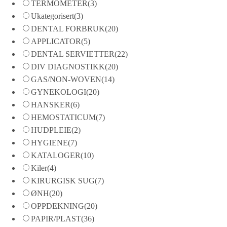
TERMOMETER
(3)
Ukategorisert
(3)
DENTAL FORBRUK
(20)
APPLICATOR
(5)
DENTAL SERVIETTER
(22)
DIV DIAGNOSTIKK
(20)
GAS/NON-WOVEN
(14)
GYNEKOLOGI
(20)
HANSKER
(6)
HEMOSTATICUM
(7)
HUDPLEIE
(2)
HYGIENE
(7)
KATALOGER
(10)
Kiler
(4)
KIRURGISK SUG
(7)
ØNH
(20)
OPPDEKNING
(20)
PAPIR/PLAST
(36)