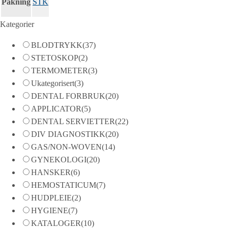
Pakning
STK
Kategorier
BLODTRYKK
(37)
STETOSKOP
(2)
TERMOMETER
(3)
Ukategorisert
(3)
DENTAL FORBRUK
(20)
APPLICATOR
(5)
DENTAL SERVIETTER
(22)
DIV DIAGNOSTIKK
(20)
GAS/NON-WOVEN
(14)
GYNEKOLOGI
(20)
HANSKER
(6)
HEMOSTATICUM
(7)
HUDPLEIE
(2)
HYGIENE
(7)
KATALOGER
(10)