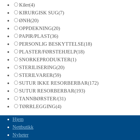
Kiler
(4)
KIRURGISK SUG
(7)
ØNH
(20)
OPPDEKNING
(20)
PAPIR/PLAST
(36)
PERSONLIG BESKYTTELSE
(18)
PLASTER/FØRSTEHJELP
(18)
SNORKEPRODUKTER
(1)
STERILISERING
(20)
STERILVARER
(59)
SUTUR IKKE RESORBERBAR
(172)
SUTUR RESORBERBAR
(193)
TANNBØRSTER/
(31)
TØRRLEGGING
(4)
Hjem
Nettbutikk
Nyheter