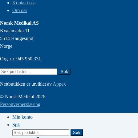
Kontakt oss
Om oss
Norsk Medikal AS
Kvalamarka 11
5514 Haugesund
Norge
Org. nr. 945 950 331
Søk
Søk
etter:
Nettbutikken er utviklet av
Appex
© Norsk Medikal 2026
Personvernerklæring
Min konto
Søk
Søk
Søk