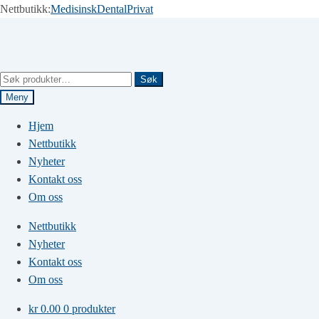
Nettbutikk:
Medisinsk
Dental
Privat
Hopp
Hopp
til
til
navigasjon
innhold
Søk
Søk
etter:
Meny
Hjem
Nettbutikk
Nyheter
Kontakt oss
Om oss
Nettbutikk
Nyheter
Kontakt oss
Om oss
kr
0.00
0 produkter