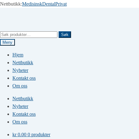
Nettbutikk:
Medisinsk
Dental
Privat
Hopp
Hopp
til
til
navigasjon
innhold
Søk
Søk
etter:
Meny
Hjem
Nettbutikk
Nyheter
Kontakt oss
Om oss
Nettbutikk
Nyheter
Kontakt oss
Om oss
kr
0.00
0 produkter