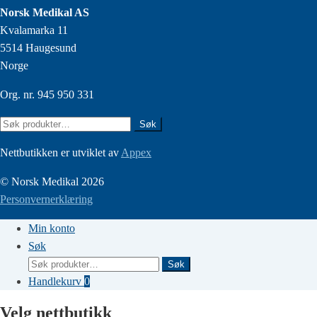
Norsk Medikal AS
Kvalamarka 11
5514 Haugesund
Norge
Org. nr. 945 950 331
Søk
Søk
etter:
Nettbutikken er utviklet av
Appex
© Norsk Medikal 2026
Personvernerklæring
Min konto
Søk
Søk
Søk
etter:
Handlekurv
0
Velg nettbutikk