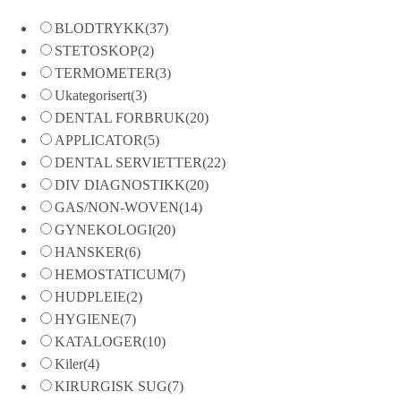
BLODTRYKK
(37)
STETOSKOP
(2)
TERMOMETER
(3)
Ukategorisert
(3)
DENTAL FORBRUK
(20)
APPLICATOR
(5)
DENTAL SERVIETTER
(22)
DIV DIAGNOSTIKK
(20)
GAS/NON-WOVEN
(14)
GYNEKOLOGI
(20)
HANSKER
(6)
HEMOSTATICUM
(7)
HUDPLEIE
(2)
HYGIENE
(7)
KATALOGER
(10)
Kiler
(4)
KIRURGISK SUG
(7)