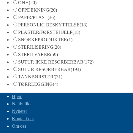
ØNH
(20)
OPPDEKNING
(20)
PAPIR/PLAST
(36)
PERSONLIG BESKYTTELSE
(18)
PLASTER/FØRSTEHJELP
(18)
SNORKEPRODUKTER
(1)
STERILISERING
(20)
STERILVARER
(59)
SUTUR IKKE RESORBERBAR
(172)
SUTUR RESORBERBAR
(193)
TANNBØRSTER/
(31)
TØRRLEGGING
(4)
Hjem
Nettbutikk
Nyheter
Kontakt oss
Om oss