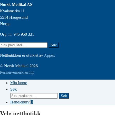
Norsk Medikal AS
Kvalamarka 11
5514 Haugesund
Norge
Org. nr. 945 950 331
Søk
Søk
etter:
Nettbutikken er utviklet av
Appex
© Norsk Medikal 2026
Personvernerklæring
Min konto
Søk
Søk
Søk
etter:
Handlekurv
0
Velg nettbutikk