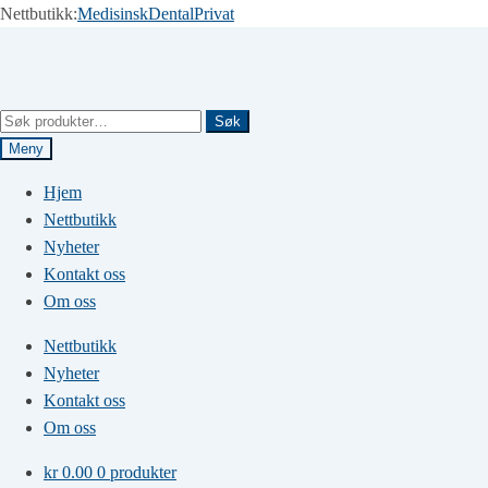
Nettbutikk:
Medisinsk
Dental
Privat
Hopp
Hopp
til
til
navigasjon
innhold
Søk
Søk
etter:
Meny
Hjem
Nettbutikk
Nyheter
Kontakt oss
Om oss
Nettbutikk
Nyheter
Kontakt oss
Om oss
kr
0.00
0 produkter