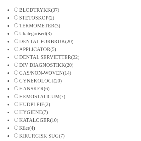
BLODTRYKK
(37)
STETOSKOP
(2)
TERMOMETER
(3)
Ukategorisert
(3)
DENTAL FORBRUK
(20)
APPLICATOR
(5)
DENTAL SERVIETTER
(22)
DIV DIAGNOSTIKK
(20)
GAS/NON-WOVEN
(14)
GYNEKOLOGI
(20)
HANSKER
(6)
HEMOSTATICUM
(7)
HUDPLEIE
(2)
HYGIENE
(7)
KATALOGER
(10)
Kiler
(4)
KIRURGISK SUG
(7)