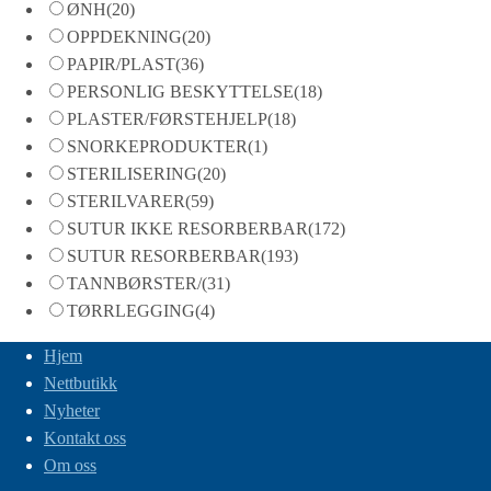
ØNH
(20)
OPPDEKNING
(20)
PAPIR/PLAST
(36)
PERSONLIG BESKYTTELSE
(18)
PLASTER/FØRSTEHJELP
(18)
SNORKEPRODUKTER
(1)
STERILISERING
(20)
STERILVARER
(59)
SUTUR IKKE RESORBERBAR
(172)
SUTUR RESORBERBAR
(193)
TANNBØRSTER/
(31)
TØRRLEGGING
(4)
Hjem
Nettbutikk
Nyheter
Kontakt oss
Om oss