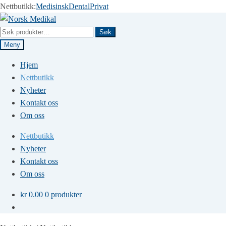
Nettbutikk:
Medisinsk
Dental
Privat
Hopp
Hopp
til
til
Søk
Søk
navigasjon
innhold
etter:
Meny
Hjem
Nettbutikk
Nyheter
Kontakt oss
Om oss
Nettbutikk
Nyheter
Kontakt oss
Om oss
kr
0.00
0 produkter