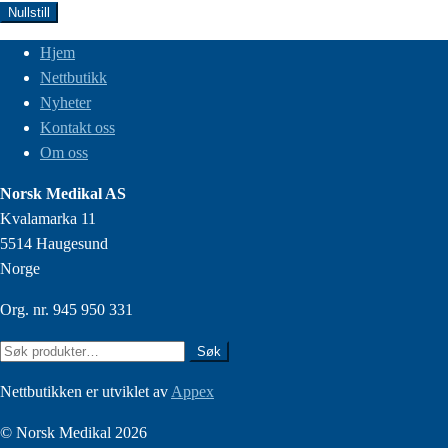
Nullstill
Hjem
Nettbutikk
Nyheter
Kontakt oss
Om oss
Norsk Medikal AS
Kvalamarka 11
5514 Haugesund
Norge
Org. nr. 945 950 331
Søk
Søk
etter:
Nettbutikken er utviklet av
Appex
© Norsk Medikal 2026