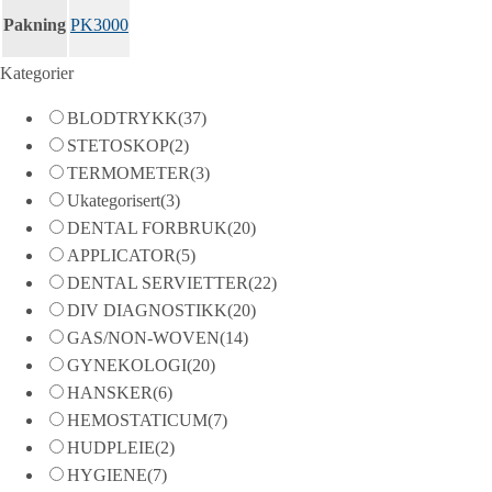
Pakning
PK3000
Kategorier
BLODTRYKK
(37)
STETOSKOP
(2)
TERMOMETER
(3)
Ukategorisert
(3)
DENTAL FORBRUK
(20)
APPLICATOR
(5)
DENTAL SERVIETTER
(22)
DIV DIAGNOSTIKK
(20)
GAS/NON-WOVEN
(14)
GYNEKOLOGI
(20)
HANSKER
(6)
HEMOSTATICUM
(7)
HUDPLEIE
(2)
HYGIENE
(7)