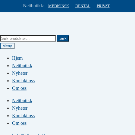
Nettbutikk:
MEDISINSK
DENTAL
PRIVAT
Hopp
Hopp
til
til
navigasjon
innhold
Søk
Søk
etter:
Meny
Hjem
Nettbutikk
Nyheter
Kontakt oss
Om oss
Nettbutikk
Nyheter
Kontakt oss
Om oss