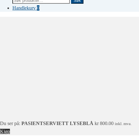
Søk
etter:
Handlekurv
0
Du ser på:
PASIENTSERVIETT LYSEBLÅ
kr
800.00
inkl. mva.
Kjøp