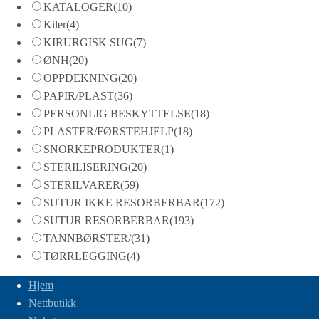
KATALOGER
(10)
Kiler
(4)
KIRURGISK SUG
(7)
ØNH
(20)
OPPDEKNING
(20)
PAPIR/PLAST
(36)
PERSONLIG BESKYTTELSE
(18)
PLASTER/FØRSTEHJELP
(18)
SNORKEPRODUKTER
(1)
STERILISERING
(20)
STERILVARER
(59)
SUTUR IKKE RESORBERBAR
(172)
SUTUR RESORBERBAR
(193)
TANNBØRSTER/
(31)
TØRRLEGGING
(4)
Hjem
Nettbutikk