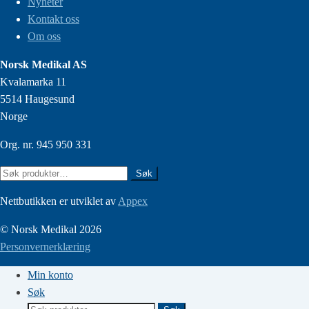
Nyheter
Kontakt oss
Om oss
Norsk Medikal AS
Kvalamarka 11
5514 Haugesund
Norge
Org. nr. 945 950 331
Søk
Søk
etter:
Nettbutikken er utviklet av
Appex
© Norsk Medikal 2026
Personvernerklæring
Min konto
Søk
Søk