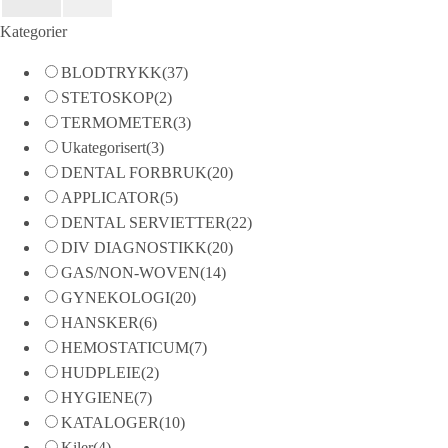
Kategorier
BLODTRYKK
(37)
STETOSKOP
(2)
TERMOMETER
(3)
Ukategorisert
(3)
DENTAL FORBRUK
(20)
APPLICATOR
(5)
DENTAL SERVIETTER
(22)
DIV DIAGNOSTIKK
(20)
GAS/NON-WOVEN
(14)
GYNEKOLOGI
(20)
HANSKER
(6)
HEMOSTATICUM
(7)
HUDPLEIE
(2)
HYGIENE
(7)
KATALOGER
(10)
Kiler
(4)