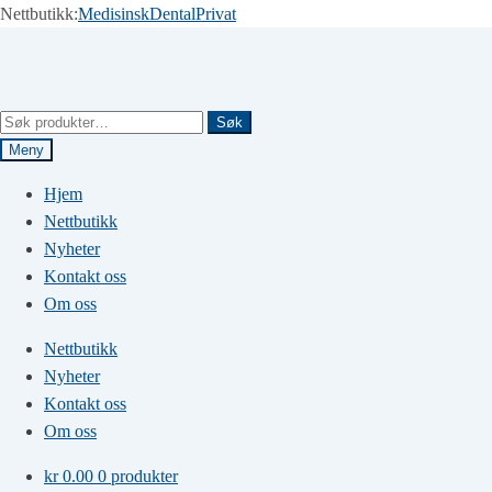
Nettbutikk:
Medisinsk
Dental
Privat
Hopp
Hopp
til
til
navigasjon
innhold
Søk
Søk
etter:
Meny
Hjem
Nettbutikk
Nyheter
Kontakt oss
Om oss
Nettbutikk
Nyheter
Kontakt oss
Om oss
kr
0.00
0 produkter