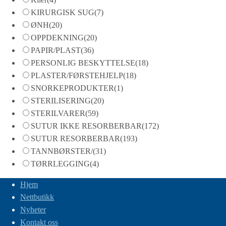
KIRURGISK SUG
(7)
ØNH
(20)
OPPDEKNING
(20)
PAPIR/PLAST
(36)
PERSONLIG BESKYTTELSE
(18)
PLASTER/FØRSTEHJELP
(18)
SNORKEPRODUKTER
(1)
STERILISERING
(20)
STERILVARER
(59)
SUTUR IKKE RESORBERBAR
(172)
SUTUR RESORBERBAR
(193)
TANNBØRSTER/
(31)
TØRRLEGGING
(4)
Hjem
Nettbutikk
Nyheter
Kontakt oss