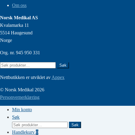
Om oss
Norsk Medikal AS
Kvalamarka 11
5514 Haugesund
Norge
Org. nr. 945 950 331
Søk
Søk
etter:
Nettbutikken er utviklet av
Appex
© Norsk Medikal 2026
Personvernerklæring
Min konto
Søk
Søk
Søk
etter:
Handlekurv
0