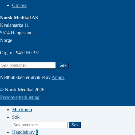
Om oss
Norsk Medikal AS
Kvalamarka 11
5514 Haugesund
Norge
Org. nr. 945 950 331
Søk
Søk
etter:
Nettbutikken er utviklet av
Appex
© Norsk Medikal 2026
Personvernerklæring
Min konto
Søk
Søk
Søk
etter:
Handlekurv
0