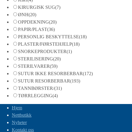
KIRURGISK SUG
(7)
ØNH
(20)
OPPDEKNING
(20)
PAPIR/PLAST
(36)
PERSONLIG BESKYTTELSE
(18)
PLASTER/FØRSTEHJELP
(18)
SNORKEPRODUKTER
(1)
STERILISERING
(20)
STERILVARER
(59)
SUTUR IKKE RESORBERBAR
(172)
SUTUR RESORBERBAR
(193)
TANNBØRSTER/
(31)
TØRRLEGGING
(4)
Hjem
Nettbutikk
Nyheter
Kontakt oss