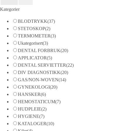
Kategorier
BLODTRYKK
(37)
STETOSKOP
(2)
TERMOMETER
(3)
Ukategorisert
(3)
DENTAL FORBRUK
(20)
APPLICATOR
(5)
DENTAL SERVIETTER
(22)
DIV DIAGNOSTIKK
(20)
GAS/NON-WOVEN
(14)
GYNEKOLOGI
(20)
HANSKER
(6)
HEMOSTATICUM
(7)
HUDPLEIE
(2)
HYGIENE
(7)
KATALOGER
(10)
Kiler
(4)