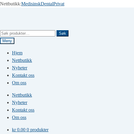
Nettbutikk:
Medisinsk
Dental
Privat
Hopp
Hopp
til
til
navigasjon
innhold
Søk
Søk
etter:
Meny
Hjem
Nettbutikk
Nyheter
Kontakt oss
Om oss
Nettbutikk
Nyheter
Kontakt oss
Om oss
kr
0.00
0 produkter