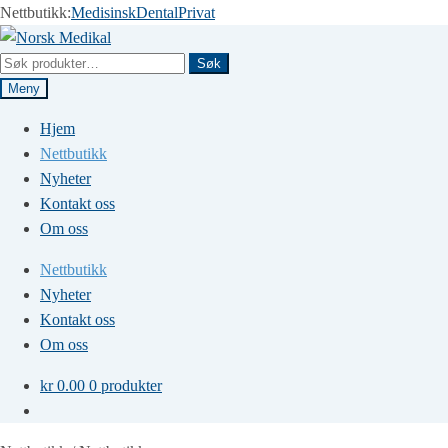
Nettbutikk:
Medisinsk
Dental
Privat
Hopp
Hopp
til
til
Søk
Søk
navigasjon
innhold
etter:
Meny
Hjem
Nettbutikk
Nyheter
Kontakt oss
Om oss
Nettbutikk
Nyheter
Kontakt oss
Om oss
kr
0.00
0 produkter