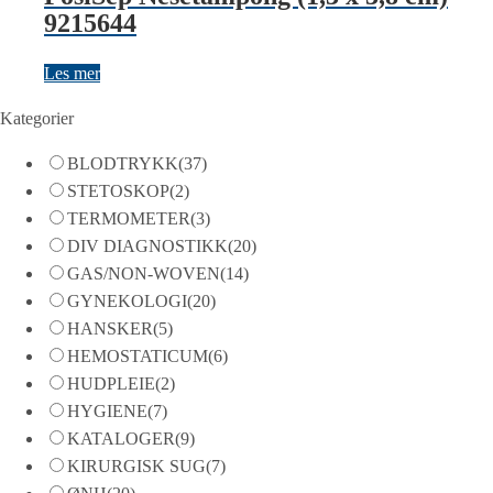
9215644
Les mer
Kategorier
BLODTRYKK
(37)
STETOSKOP
(2)
TERMOMETER
(3)
DIV DIAGNOSTIKK
(20)
GAS/NON-WOVEN
(14)
GYNEKOLOGI
(20)
HANSKER
(5)
HEMOSTATICUM
(6)
HUDPLEIE
(2)
HYGIENE
(7)
KATALOGER
(9)
KIRURGISK SUG
(7)