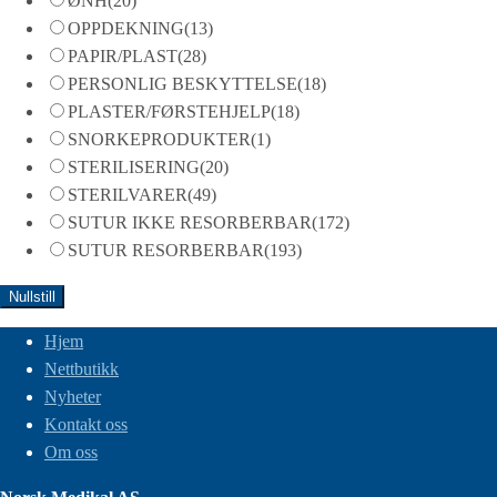
ØNH
(20)
OPPDEKNING
(13)
PAPIR/PLAST
(28)
PERSONLIG BESKYTTELSE
(18)
PLASTER/FØRSTEHJELP
(18)
SNORKEPRODUKTER
(1)
STERILISERING
(20)
STERILVARER
(49)
SUTUR IKKE RESORBERBAR
(172)
SUTUR RESORBERBAR
(193)
Nullstill
Hjem
Nettbutikk
Nyheter
Kontakt oss
Om oss