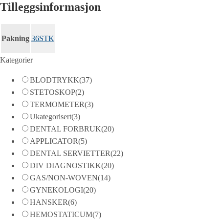
Tilleggsinformasjon
Pakning
36STK
Kategorier
BLODTRYKK
(37)
STETOSKOP
(2)
TERMOMETER
(3)
Ukategorisert
(3)
DENTAL FORBRUK
(20)
APPLICATOR
(5)
DENTAL SERVIETTER
(22)
DIV DIAGNOSTIKK
(20)
GAS/NON-WOVEN
(14)
GYNEKOLOGI
(20)
HANSKER
(6)
HEMOSTATICUM
(7)