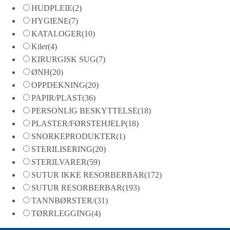
HUDPLEIE
(2)
HYGIENE
(7)
KATALOGER
(10)
Kiler
(4)
KIRURGISK SUG
(7)
ØNH
(20)
OPPDEKNING
(20)
PAPIR/PLAST
(36)
PERSONLIG BESKYTTELSE
(18)
PLASTER/FØRSTEHJELP
(18)
SNORKEPRODUKTER
(1)
STERILISERING
(20)
STERILVARER
(59)
SUTUR IKKE RESORBERBAR
(172)
SUTUR RESORBERBAR
(193)
TANNBØRSTER/
(31)
TØRRLEGGING
(4)