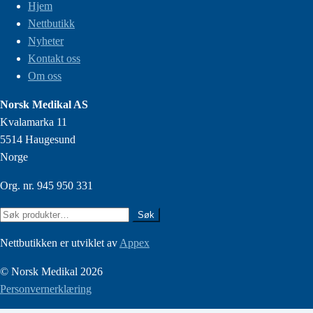
Hjem
Nettbutikk
Nyheter
Kontakt oss
Om oss
Norsk Medikal AS
Kvalamarka 11
5514 Haugesund
Norge
Org. nr. 945 950 331
Søk
Søk
etter:
Nettbutikken er utviklet av
Appex
© Norsk Medikal 2026
Personvernerklæring