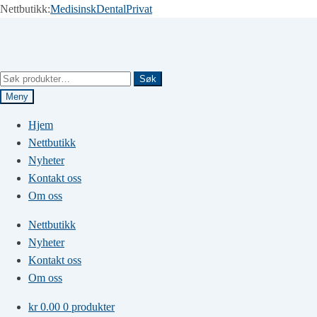
Nettbutikk:
Medisinsk
Dental
Privat
Hopp
Hopp
til
til
navigasjon
innhold
Søk
Søk
etter:
Meny
Hjem
Nettbutikk
Nyheter
Kontakt oss
Om oss
Nettbutikk
Nyheter
Kontakt oss
Om oss
kr
0.00
0 produkter