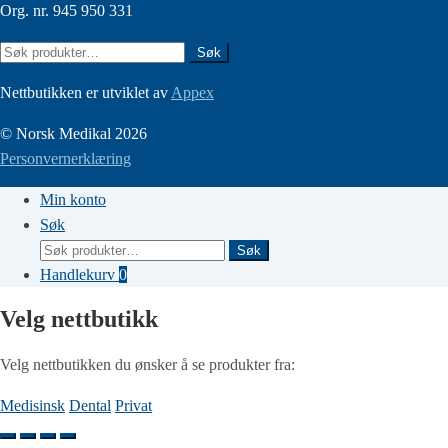
Org. nr. 945 950 331
Søk
Søk
etter:
Nettbutikken er utviklet av
Appex
© Norsk Medikal 2026
Personvernerklæring
Min konto
Søk
Søk
Søk
etter:
Handlekurv
0
Velg nettbutikk
Velg nettbutikken du ønsker å se produkter fra:
Medisinsk
Dental
Privat