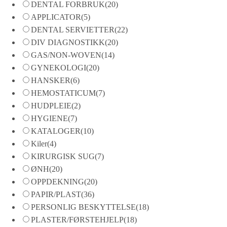
DENTAL FORBRUK
(20)
APPLICATOR
(5)
DENTAL SERVIETTER
(22)
DIV DIAGNOSTIKK
(20)
GAS/NON-WOVEN
(14)
GYNEKOLOGI
(20)
HANSKER
(6)
HEMOSTATICUM
(7)
HUDPLEIE
(2)
HYGIENE
(7)
KATALOGER
(10)
Kiler
(4)
KIRURGISK SUG
(7)
ØNH
(20)
OPPDEKNING
(20)
PAPIR/PLAST
(36)
PERSONLIG BESKYTTELSE
(18)
PLASTER/FØRSTEHJELP
(18)