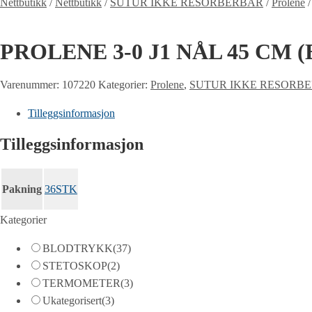
Nettbutikk
/
Nettbutikk
/
SUTUR IKKE RESORBERBAR
/
Prolene
PROLENE 3-0 J1 NÅL 45 CM (
Varenummer:
107220
Kategorier:
Prolene
,
SUTUR IKKE RESORB
Tilleggsinformasjon
Tilleggsinformasjon
Pakning
36STK
Kategorier
BLODTRYKK
(37)
STETOSKOP
(2)
TERMOMETER
(3)
Ukategorisert
(3)