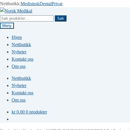
Nettbutikk:
Medisinsk
Dental
Privat
Hopp
Hopp
til
til
Søk
Søk
navigasjon
innhold
etter:
Meny
Hjem
Nettbutikk
Nyheter
Kontakt oss
Om oss
Nettbutikk
Nyheter
Kontakt oss
Om oss
kr
0.00
0 produkter