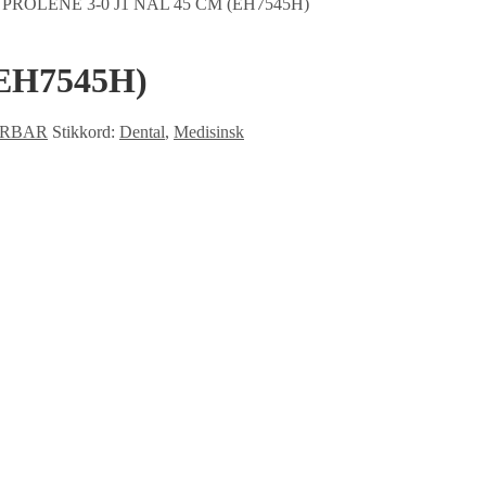
/
PROLENE 3-0 J1 NÅL 45 CM (EH7545H)
EH7545H)
ERBAR
Stikkord:
Dental
,
Medisinsk