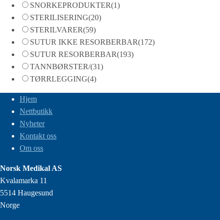
SNORKEPRODUKTER
(1)
STERILISERING
(20)
STERILVARER
(59)
SUTUR IKKE RESORBERBAR
(172)
SUTUR RESORBERBAR
(193)
TANNBØRSTER/
(31)
TØRRLEGGING
(4)
Hjem
Nettbutikk
Nyheter
Kontakt oss
Om oss
Norsk Medikal AS
Kvalamarka 11
5514 Haugesund
Norge