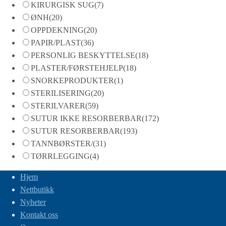
KIRURGISK SUG
(7)
ØNH
(20)
OPPDEKNING
(20)
PAPIR/PLAST
(36)
PERSONLIG BESKYTTELSE
(18)
PLASTER/FØRSTEHJELP
(18)
SNORKEPRODUKTER
(1)
STERILISERING
(20)
STERILVARER
(59)
SUTUR IKKE RESORBERBAR
(172)
SUTUR RESORBERBAR
(193)
TANNBØRSTER/
(31)
TØRRLEGGING
(4)
Hjem
Nettbutikk
Nyheter
Kontakt oss