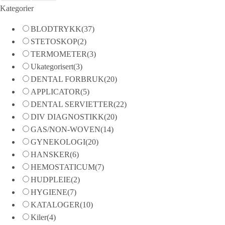
Kategorier
BLODTRYKK
(37)
STETOSKOP
(2)
TERMOMETER
(3)
Ukategorisert
(3)
DENTAL FORBRUK
(20)
APPLICATOR
(5)
DENTAL SERVIETTER
(22)
DIV DIAGNOSTIKK
(20)
GAS/NON-WOVEN
(14)
GYNEKOLOGI
(20)
HANSKER
(6)
HEMOSTATICUM
(7)
HUDPLEIE
(2)
HYGIENE
(7)
KATALOGER
(10)
Kiler
(4)