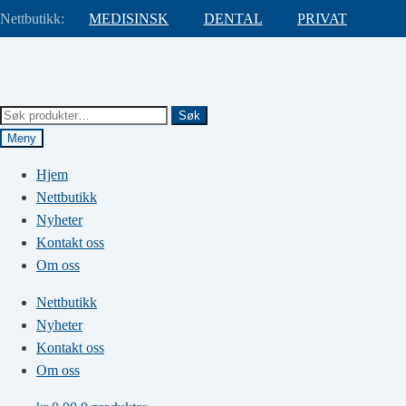
Nettbutikk:
MEDISINSK
DENTAL
PRIVAT
Hopp
Hopp
til
til
navigasjon
innhold
Søk
Søk
etter:
Meny
Hjem
Nettbutikk
Nyheter
Kontakt oss
Om oss
Nettbutikk
Nyheter
Kontakt oss
Om oss