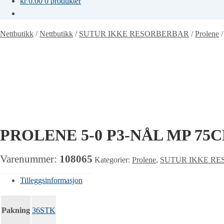
kr
0.00
0 produkter
Nettbutikk
/
Nettbutikk
/
SUTUR IKKE RESORBERBAR
/
Prolene
PROLENE 5-0 P3-NÅL MP 75C
Varenummer:
108065
Kategorier:
Prolene
,
SUTUR IKKE R
Tilleggsinformasjon
Pakning
36STK