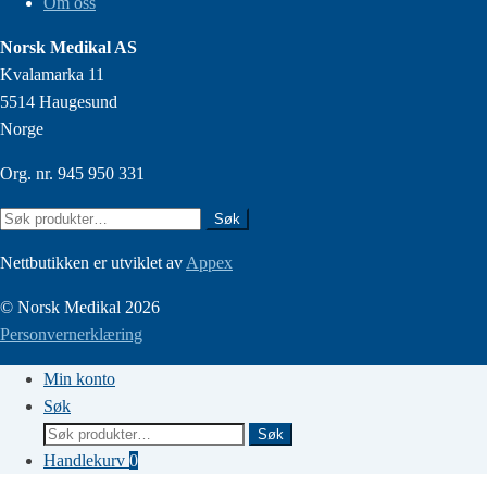
Om oss
Norsk Medikal AS
Kvalamarka 11
5514 Haugesund
Norge
Org. nr. 945 950 331
Søk
Søk
etter:
Nettbutikken er utviklet av
Appex
© Norsk Medikal 2026
Personvernerklæring
Min konto
Søk
Søk
Søk
etter:
Handlekurv
0