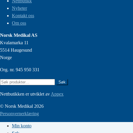
Nettbutikk
Nyheter
Kontakt oss
Om oss
Norsk Medikal AS
Kvalamarka 11
5514 Haugesund
Norge
Org. nr. 945 950 331
Søk
Søk
etter:
Nettbutikken er utviklet av
Appex
© Norsk Medikal 2026
Personvernerklæring
Min konto