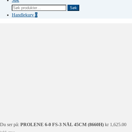
Søk
Søk
Søk
etter:
Handlekurv
0
Du ser på:
PROLENE 6-0 FS-3 NÅL 45CM (8660H)
kr
1,625.00