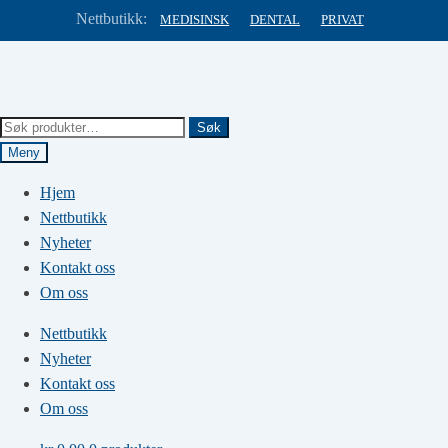
Nettbutikk:
MEDISINSK
DENTAL
PRIVAT
Hopp
Hopp
til
til
navigasjon
innhold
Søk
Søk
etter:
Meny
Hjem
Nettbutikk
Nyheter
Kontakt oss
Om oss
Nettbutikk
Nyheter
Kontakt oss
Om oss