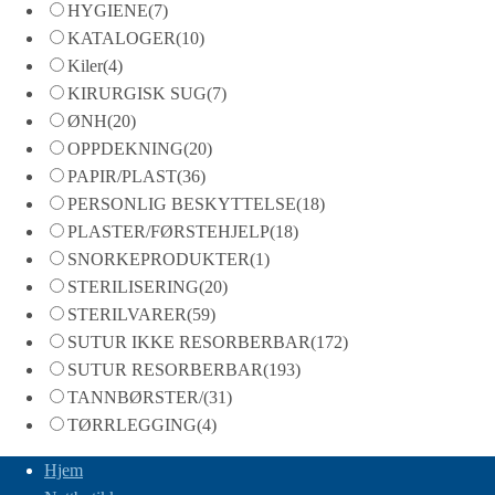
HYGIENE
(7)
KATALOGER
(10)
Kiler
(4)
KIRURGISK SUG
(7)
ØNH
(20)
OPPDEKNING
(20)
PAPIR/PLAST
(36)
PERSONLIG BESKYTTELSE
(18)
PLASTER/FØRSTEHJELP
(18)
SNORKEPRODUKTER
(1)
STERILISERING
(20)
STERILVARER
(59)
SUTUR IKKE RESORBERBAR
(172)
SUTUR RESORBERBAR
(193)
TANNBØRSTER/
(31)
TØRRLEGGING
(4)
Hjem