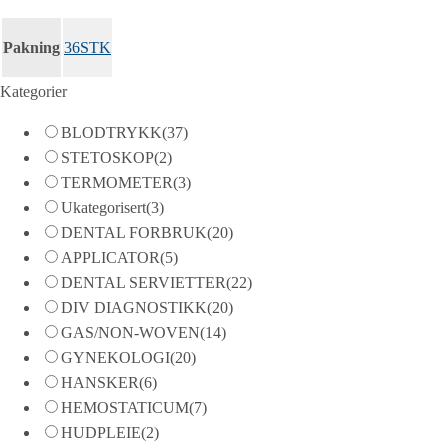
Pakning
36STK
Kategorier
BLODTRYKK
(37)
STETOSKOP
(2)
TERMOMETER
(3)
Ukategorisert
(3)
DENTAL FORBRUK
(20)
APPLICATOR
(5)
DENTAL SERVIETTER
(22)
DIV DIAGNOSTIKK
(20)
GAS/NON-WOVEN
(14)
GYNEKOLOGI
(20)
HANSKER
(6)
HEMOSTATICUM
(7)
HUDPLEIE
(2)