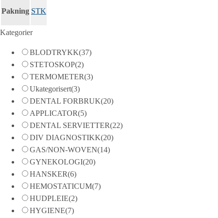
Pakning
STK
Kategorier
BLODTRYKK
(37)
STETOSKOP
(2)
TERMOMETER
(3)
Ukategorisert
(3)
DENTAL FORBRUK
(20)
APPLICATOR
(5)
DENTAL SERVIETTER
(22)
DIV DIAGNOSTIKK
(20)
GAS/NON-WOVEN
(14)
GYNEKOLOGI
(20)
HANSKER
(6)
HEMOSTATICUM
(7)
HUDPLEIE
(2)
HYGIENE
(7)