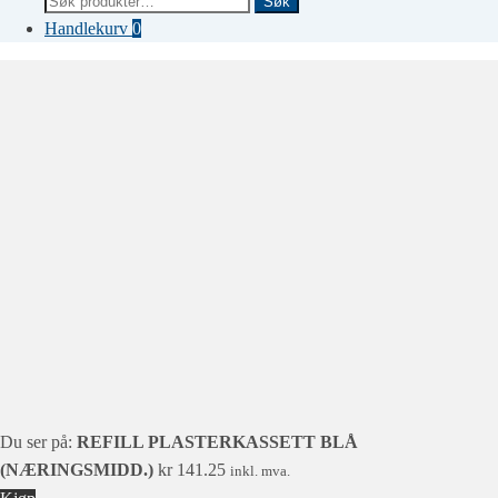
Søk
etter:
Handlekurv
0
Du ser på:
REFILL PLASTERKASSETT BLÅ
(NÆRINGSMIDD.)
kr
141.25
inkl. mva.