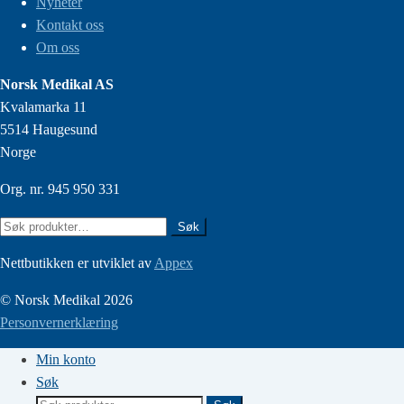
Nyheter
Kontakt oss
Om oss
Norsk Medikal AS
Kvalamarka 11
5514 Haugesund
Norge
Org. nr. 945 950 331
Søk
Søk
etter:
Nettbutikken er utviklet av
Appex
© Norsk Medikal 2026
Personvernerklæring
Min konto
Søk
Søk