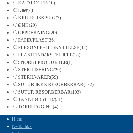
KATALOGER
(10)
Kiler
(4)
KIRURGISK SUG
(7)
ØNH
(20)
OPPDEKNING
(20)
PAPIR/PLAST
(36)
PERSONLIG BESKYTTELSE
(18)
PLASTER/FØRSTEHJELP
(18)
SNORKEPRODUKTER
(1)
STERILISERING
(20)
STERILVARER
(59)
SUTUR IKKE RESORBERBAR
(172)
SUTUR RESORBERBAR
(193)
TANNBØRSTER/
(31)
TØRRLEGGING
(4)
Hjem
Nettbutikk