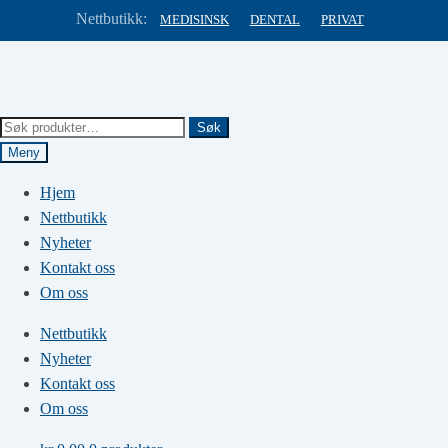
Nettbutikk:
MEDISINSK
DENTAL
PRIVAT
Hopp
Hopp
til
til
navigasjon
innhold
Søk
Søk
etter:
Meny
Hjem
Nettbutikk
Nyheter
Kontakt oss
Om oss
Nettbutikk
Nyheter
Kontakt oss
Om oss