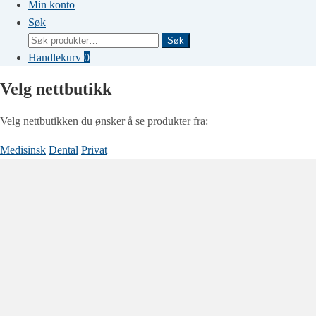
Min konto
Søk
Søk
Søk
etter:
Handlekurv
0
Velg nettbutikk
Velg nettbutikken du ønsker å se produkter fra:
Medisinsk
Dental
Privat