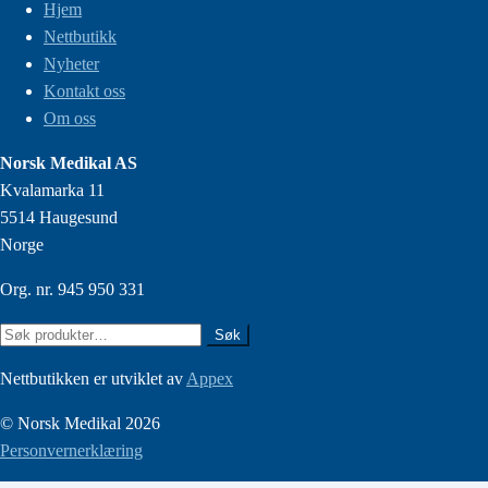
Hjem
Nettbutikk
Nyheter
Kontakt oss
Om oss
Norsk Medikal AS
Kvalamarka 11
5514 Haugesund
Norge
Org. nr. 945 950 331
Søk
Søk
etter:
Nettbutikken er utviklet av
Appex
© Norsk Medikal 2026
Personvernerklæring