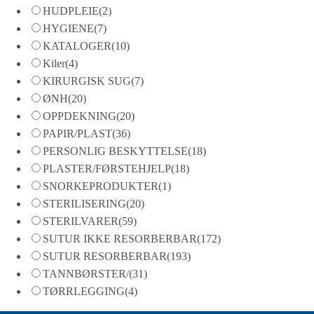
HUDPLEIE
(2)
HYGIENE
(7)
KATALOGER
(10)
Kiler
(4)
KIRURGISK SUG
(7)
ØNH
(20)
OPPDEKNING
(20)
PAPIR/PLAST
(36)
PERSONLIG BESKYTTELSE
(18)
PLASTER/FØRSTEHJELP
(18)
SNORKEPRODUKTER
(1)
STERILISERING
(20)
STERILVARER
(59)
SUTUR IKKE RESORBERBAR
(172)
SUTUR RESORBERBAR
(193)
TANNBØRSTER/
(31)
TØRRLEGGING
(4)