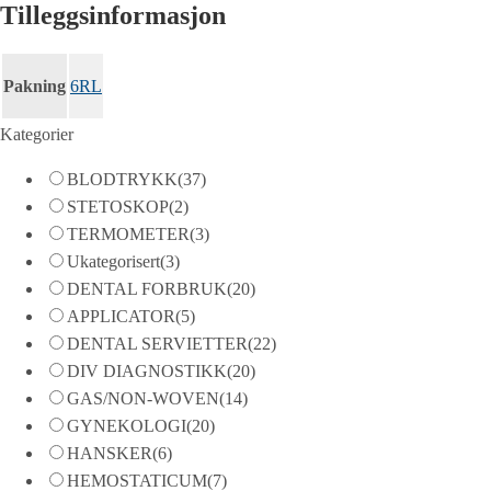
Tilleggsinformasjon
Pakning
6RL
Kategorier
BLODTRYKK
(37)
STETOSKOP
(2)
TERMOMETER
(3)
Ukategorisert
(3)
DENTAL FORBRUK
(20)
APPLICATOR
(5)
DENTAL SERVIETTER
(22)
DIV DIAGNOSTIKK
(20)
GAS/NON-WOVEN
(14)
GYNEKOLOGI
(20)
HANSKER
(6)
HEMOSTATICUM
(7)