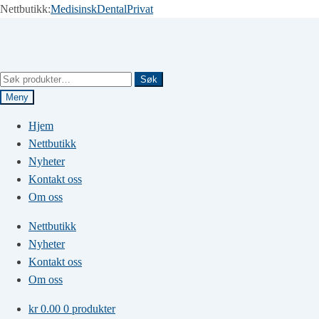
Nettbutikk:
Medisinsk
Dental
Privat
Hopp
Hopp
til
til
navigasjon
innhold
Søk
Søk
etter:
Meny
Hjem
Nettbutikk
Nyheter
Kontakt oss
Om oss
Nettbutikk
Nyheter
Kontakt oss
Om oss
kr
0.00
0 produkter