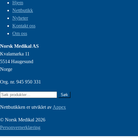
Hjem
Nettbutikk
Nyheter
Kontakt oss
Om oss
Norsk Medikal AS
Kvalamarka 11
5514 Haugesund
Norge
Org. nr. 945 950 331
Søk
Søk
etter:
Nettbutikken er utviklet av
Appex
© Norsk Medikal 2026
Personvernerklæring