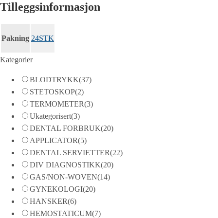
Tilleggsinformasjon
Pakning
24STK
Kategorier
BLODTRYKK
(37)
STETOSKOP
(2)
TERMOMETER
(3)
Ukategorisert
(3)
DENTAL FORBRUK
(20)
APPLICATOR
(5)
DENTAL SERVIETTER
(22)
DIV DIAGNOSTIKK
(20)
GAS/NON-WOVEN
(14)
GYNEKOLOGI
(20)
HANSKER
(6)
HEMOSTATICUM
(7)