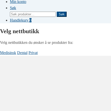
Min konto
Søk
Søk
Søk
etter:
Handlekurv
0
Velg nettbutikk
Velg nettbutikken du ønsker å se produkter fra:
Medisinsk
Dental
Privat