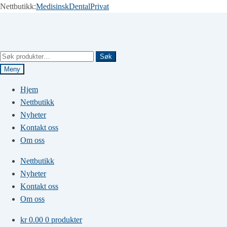
Nettbutikk:
Medisinsk
Dental
Privat
Hopp
Hopp
til
til
navigasjon
innhold
Søk
Søk
etter:
Meny
Hjem
Nettbutikk
Nyheter
Kontakt oss
Om oss
Nettbutikk
Nyheter
Kontakt oss
Om oss
kr
0.00
0 produkter