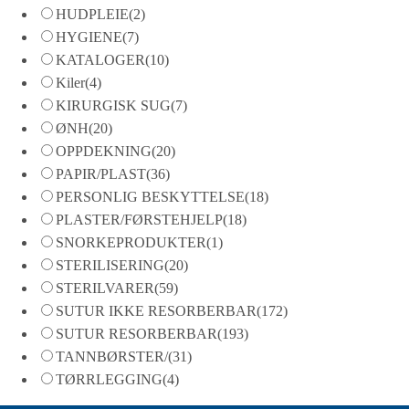
HUDPLEIE
(2)
HYGIENE
(7)
KATALOGER
(10)
Kiler
(4)
KIRURGISK SUG
(7)
ØNH
(20)
OPPDEKNING
(20)
PAPIR/PLAST
(36)
PERSONLIG BESKYTTELSE
(18)
PLASTER/FØRSTEHJELP
(18)
SNORKEPRODUKTER
(1)
STERILISERING
(20)
STERILVARER
(59)
SUTUR IKKE RESORBERBAR
(172)
SUTUR RESORBERBAR
(193)
TANNBØRSTER/
(31)
TØRRLEGGING
(4)