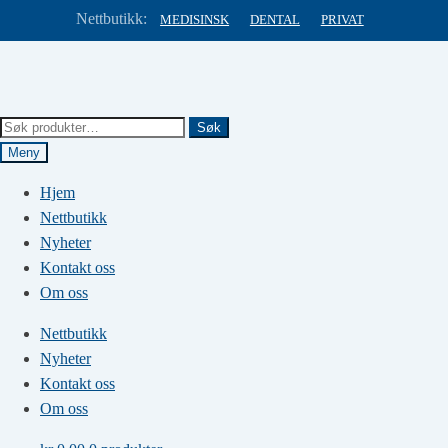
Nettbutikk:
MEDISINSK
DENTAL
PRIVAT
Hopp
Hopp
til
til
navigasjon
innhold
Søk
Søk
etter:
Meny
Hjem
Nettbutikk
Nyheter
Kontakt oss
Om oss
Nettbutikk
Nyheter
Kontakt oss
Om oss