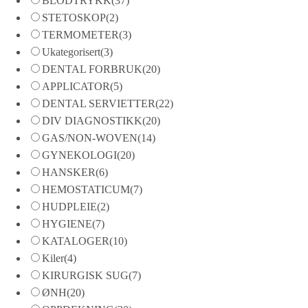
BLODTRYKK
(37)
STETOSKOP
(2)
TERMOMETER
(3)
Ukategorisert
(3)
DENTAL FORBRUK
(20)
APPLICATOR
(5)
DENTAL SERVIETTER
(22)
DIV DIAGNOSTIKK
(20)
GAS/NON-WOVEN
(14)
GYNEKOLOGI
(20)
HANSKER
(6)
HEMOSTATICUM
(7)
HUDPLEIE
(2)
HYGIENE
(7)
KATALOGER
(10)
Kiler
(4)
KIRURGISK SUG
(7)
ØNH
(20)