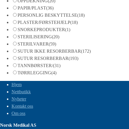
OPPDEKNING
(20)
PAPIR/PLAST
(36)
PERSONLIG BESKYTTELSE
(18)
PLASTER/FØRSTEHJELP
(18)
SNORKEPRODUKTER
(1)
STERILISERING
(20)
STERILVARER
(59)
SUTUR IKKE RESORBERBAR
(172)
SUTUR RESORBERBAR
(193)
TANNBØRSTER/
(31)
TØRRLEGGING
(4)
Hjem
Nettbutikk
Nyheter
Kontakt oss
Om oss
Norsk Medikal AS