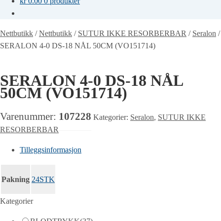
kr
0.00
0 produkter
Nettbutikk
/
Nettbutikk
/
SUTUR IKKE RESORBERBAR
/
Seralon
/
SERALON 4-0 DS-18 NÅL 50CM (VO151714)
SERALON 4-0 DS-18 NÅL
50CM (VO151714)
Varenummer:
107228
Kategorier:
Seralon
,
SUTUR IKKE
RESORBERBAR
Tilleggsinformasjon
Pakning
24STK
Kategorier