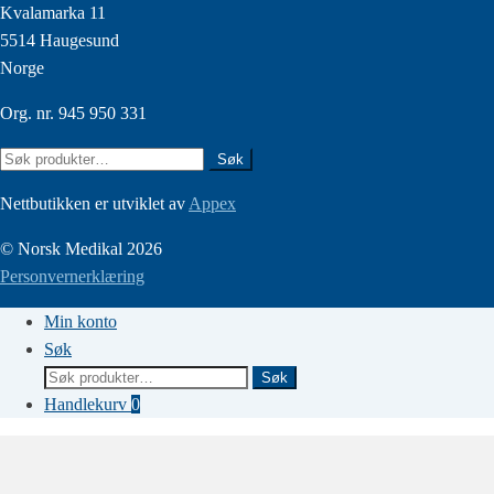
Kvalamarka 11
5514 Haugesund
Norge
Org. nr. 945 950 331
Søk
Søk
etter:
Nettbutikken er utviklet av
Appex
© Norsk Medikal 2026
Personvernerklæring
Min konto
Søk
Søk
Søk
etter:
Handlekurv
0