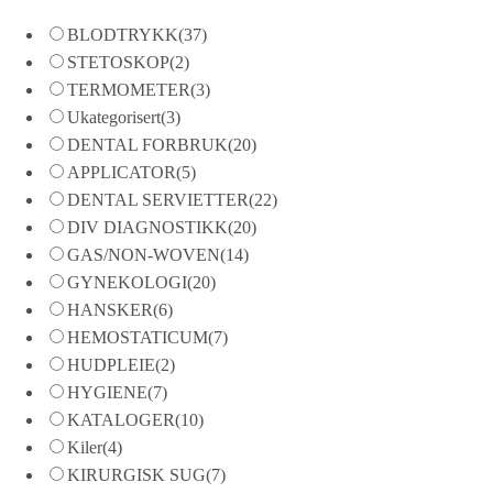
BLODTRYKK
(37)
STETOSKOP
(2)
TERMOMETER
(3)
Ukategorisert
(3)
DENTAL FORBRUK
(20)
APPLICATOR
(5)
DENTAL SERVIETTER
(22)
DIV DIAGNOSTIKK
(20)
GAS/NON-WOVEN
(14)
GYNEKOLOGI
(20)
HANSKER
(6)
HEMOSTATICUM
(7)
HUDPLEIE
(2)
HYGIENE
(7)
KATALOGER
(10)
Kiler
(4)
KIRURGISK SUG
(7)