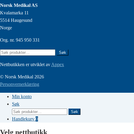
Norsk Medikal AS
Kvalamarka 11
5514 Haugesund
Norge
Org. nr. 945 950 331
Søk
Søk
etter:
Nettbutikken er utviklet av
Appex
© Norsk Medikal 2026
Personvernerklæring
Min konto
Søk
Søk
Søk
etter:
Handlekurv
0
Velg nettbutikk