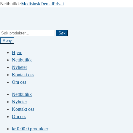
Nettbutikk:
Medisinsk
Dental
Privat
Hopp
Hopp
til
til
navigasjon
innhold
Søk
Søk
etter:
Meny
Hjem
Nettbutikk
Nyheter
Kontakt oss
Om oss
Nettbutikk
Nyheter
Kontakt oss
Om oss
kr
0.00
0 produkter