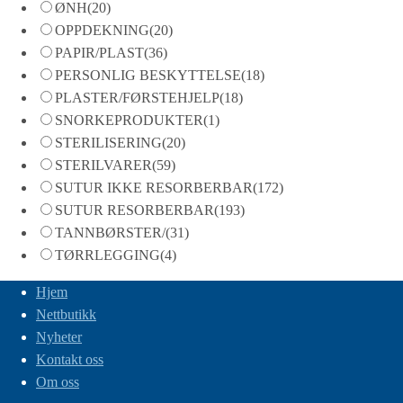
ØNH
(20)
OPPDEKNING
(20)
PAPIR/PLAST
(36)
PERSONLIG BESKYTTELSE
(18)
PLASTER/FØRSTEHJELP
(18)
SNORKEPRODUKTER
(1)
STERILISERING
(20)
STERILVARER
(59)
SUTUR IKKE RESORBERBAR
(172)
SUTUR RESORBERBAR
(193)
TANNBØRSTER/
(31)
TØRRLEGGING
(4)
Hjem
Nettbutikk
Nyheter
Kontakt oss
Om oss