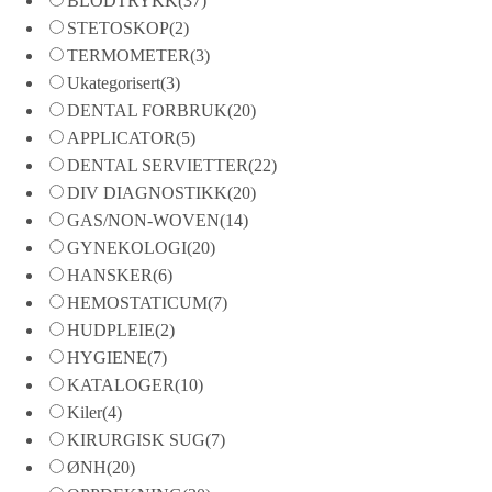
BLODTRYKK
(37)
STETOSKOP
(2)
TERMOMETER
(3)
Ukategorisert
(3)
DENTAL FORBRUK
(20)
APPLICATOR
(5)
DENTAL SERVIETTER
(22)
DIV DIAGNOSTIKK
(20)
GAS/NON-WOVEN
(14)
GYNEKOLOGI
(20)
HANSKER
(6)
HEMOSTATICUM
(7)
HUDPLEIE
(2)
HYGIENE
(7)
KATALOGER
(10)
Kiler
(4)
KIRURGISK SUG
(7)
ØNH
(20)