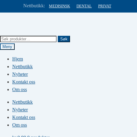
Nettbutikk:
MEDISINSK
DENTAL
PRIVAT
Hopp
Hopp
til
til
navigasjon
innhold
Søk
Søk
etter:
Meny
Hjem
Nettbutikk
Nyheter
Kontakt oss
Om oss
Nettbutikk
Nyheter
Kontakt oss
Om oss