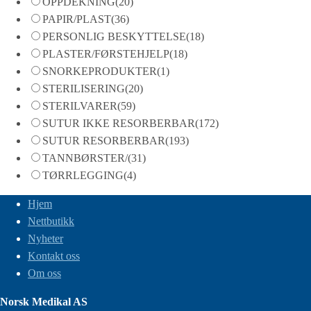
OPPDEKNING
(20)
PAPIR/PLAST
(36)
PERSONLIG BESKYTTELSE
(18)
PLASTER/FØRSTEHJELP
(18)
SNORKEPRODUKTER
(1)
STERILISERING
(20)
STERILVARER
(59)
SUTUR IKKE RESORBERBAR
(172)
SUTUR RESORBERBAR
(193)
TANNBØRSTER/
(31)
TØRRLEGGING
(4)
Hjem
Nettbutikk
Nyheter
Kontakt oss
Om oss
Norsk Medikal AS