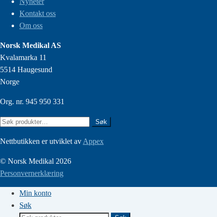
Nyheter
Kontakt oss
Om oss
Norsk Medikal AS
Kvalamarka 11
5514 Haugesund
Norge
Org. nr. 945 950 331
Søk
Søk
etter:
Nettbutikken er utviklet av
Appex
© Norsk Medikal 2026
Personvernerklæring
Min konto
Søk
Søk