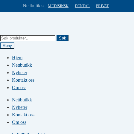
Nettbutikk:
MEDISINSK
DENTAL
PRIVAT
Hopp
Hopp
til
til
navigasjon
innhold
Søk
Søk
etter:
Meny
Hjem
Nettbutikk
Nyheter
Kontakt oss
Om oss
Nettbutikk
Nyheter
Kontakt oss
Om oss