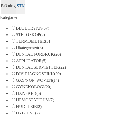
Pakning
STK
Kategorier
BLODTRYKK
(37)
STETOSKOP
(2)
TERMOMETER
(3)
Ukategorisert
(3)
DENTAL FORBRUK
(20)
APPLICATOR
(5)
DENTAL SERVIETTER
(22)
DIV DIAGNOSTIKK
(20)
GAS/NON-WOVEN
(14)
GYNEKOLOGI
(20)
HANSKER
(6)
HEMOSTATICUM
(7)
HUDPLEIE
(2)
HYGIENE
(7)