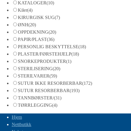
KATALOGER
(10)
Kiler
(4)
KIRURGISK SUG
(7)
ØNH
(20)
OPPDEKNING
(20)
PAPIR/PLAST
(36)
PERSONLIG BESKYTTELSE
(18)
PLASTER/FØRSTEHJELP
(18)
SNORKEPRODUKTER
(1)
STERILISERING
(20)
STERILVARER
(59)
SUTUR IKKE RESORBERBAR
(172)
SUTUR RESORBERBAR
(193)
TANNBØRSTER/
(31)
TØRRLEGGING
(4)
Hjem
Nettbutikk