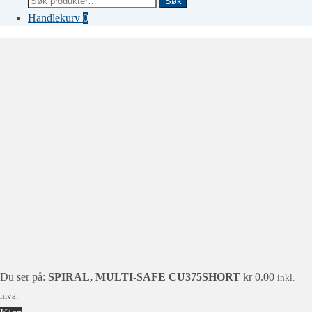
Søk
etter:
Handlekurv
0
Du ser på:
SPIRAL, MULTI-SAFE CU375SHORT
kr
0.00
inkl.
mva.