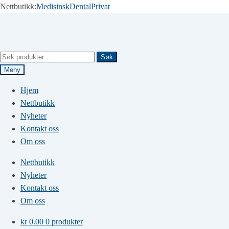
Nettbutikk:
Medisinsk
Dental
Privat
Hopp
Hopp
til
til
navigasjon
innhold
Søk
Søk
etter:
Meny
Hjem
Nettbutikk
Nyheter
Kontakt oss
Om oss
Nettbutikk
Nyheter
Kontakt oss
Om oss
kr
0.00
0 produkter