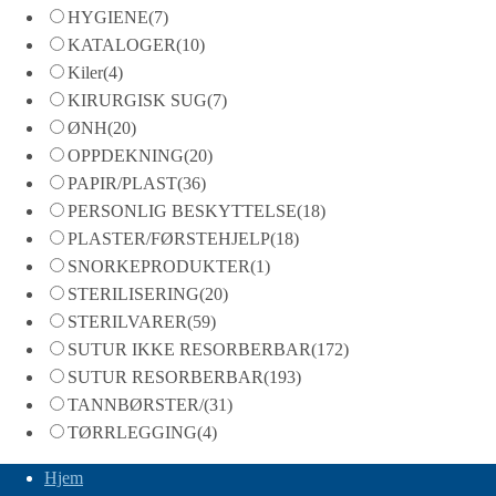
HYGIENE
(7)
KATALOGER
(10)
Kiler
(4)
KIRURGISK SUG
(7)
ØNH
(20)
OPPDEKNING
(20)
PAPIR/PLAST
(36)
PERSONLIG BESKYTTELSE
(18)
PLASTER/FØRSTEHJELP
(18)
SNORKEPRODUKTER
(1)
STERILISERING
(20)
STERILVARER
(59)
SUTUR IKKE RESORBERBAR
(172)
SUTUR RESORBERBAR
(193)
TANNBØRSTER/
(31)
TØRRLEGGING
(4)
Hjem