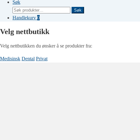
Søk
Søk
Søk
etter:
Handlekurv
0
Velg nettbutikk
Velg nettbutikken du ønsker å se produkter fra:
Medisinsk
Dental
Privat