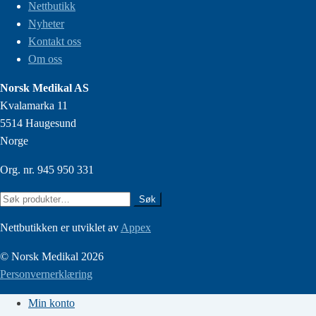
Nettbutikk
Nyheter
Kontakt oss
Om oss
Norsk Medikal AS
Kvalamarka 11
5514 Haugesund
Norge
Org. nr. 945 950 331
Søk
Søk
etter:
Nettbutikken er utviklet av
Appex
© Norsk Medikal 2026
Personvernerklæring
Min konto