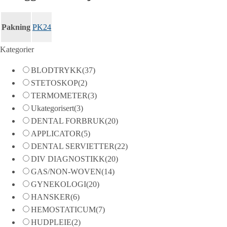
Pakning
PK24
Kategorier
BLODTRYKK
(37)
STETOSKOP
(2)
TERMOMETER
(3)
Ukategorisert
(3)
DENTAL FORBRUK
(20)
APPLICATOR
(5)
DENTAL SERVIETTER
(22)
DIV DIAGNOSTIKK
(20)
GAS/NON-WOVEN
(14)
GYNEKOLOGI
(20)
HANSKER
(6)
HEMOSTATICUM
(7)
HUDPLEIE
(2)