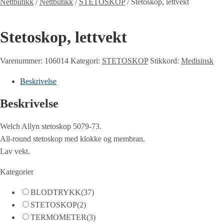
Nettbutikk
/
Nettbutikk
/
STETOSKOP
/
Stetoskop, lettvekt
Stetoskop, lettvekt
Varenummer:
106014
Kategori:
STETOSKOP
Stikkord:
Medisinsk
Beskrivelse
Beskrivelse
Welch Allyn stetoskop 5079-73.
All-round stetoskop med klokke og membran.
Lav vekt.
Kategorier
BLODTRYKK
(37)
STETOSKOP
(2)
TERMOMETER
(3)