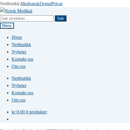
Nettbutikk:
Medisinsk
Dental
Privat
Hopp
Hopp
til
til
Søk
Søk
navigasjon
innhold
etter:
Meny
Hjem
Nettbutikk
Nyheter
Kontakt oss
Om oss
Nettbutikk
Nyheter
Kontakt oss
Om oss
kr
0.00
0 produkter