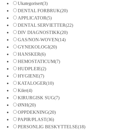
Ukategorisert
(3)
DENTAL FORBRUK
(20)
APPLICATOR
(5)
DENTAL SERVIETTER
(22)
DIV DIAGNOSTIKK
(20)
GAS/NON-WOVEN
(14)
GYNEKOLOGI
(20)
HANSKER
(6)
HEMOSTATICUM
(7)
HUDPLEIE
(2)
HYGIENE
(7)
KATALOGER
(10)
Kiler
(4)
KIRURGISK SUG
(7)
ØNH
(20)
OPPDEKNING
(20)
PAPIR/PLAST
(36)
PERSONLIG BESKYTTELSE
(18)