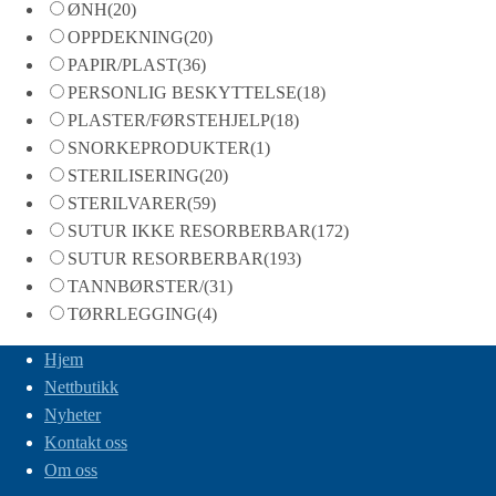
ØNH
(20)
OPPDEKNING
(20)
PAPIR/PLAST
(36)
PERSONLIG BESKYTTELSE
(18)
PLASTER/FØRSTEHJELP
(18)
SNORKEPRODUKTER
(1)
STERILISERING
(20)
STERILVARER
(59)
SUTUR IKKE RESORBERBAR
(172)
SUTUR RESORBERBAR
(193)
TANNBØRSTER/
(31)
TØRRLEGGING
(4)
Hjem
Nettbutikk
Nyheter
Kontakt oss
Om oss