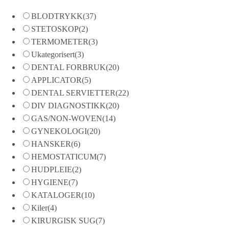
BLODTRYKK
(37)
STETOSKOP
(2)
TERMOMETER
(3)
Ukategorisert
(3)
DENTAL FORBRUK
(20)
APPLICATOR
(5)
DENTAL SERVIETTER
(22)
DIV DIAGNOSTIKK
(20)
GAS/NON-WOVEN
(14)
GYNEKOLOGI
(20)
HANSKER
(6)
HEMOSTATICUM
(7)
HUDPLEIE
(2)
HYGIENE
(7)
KATALOGER
(10)
Kiler
(4)
KIRURGISK SUG
(7)