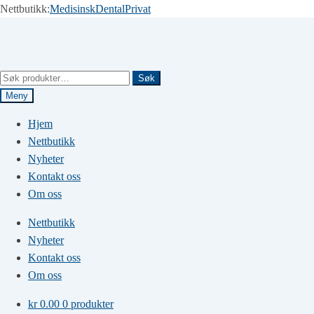
Nettbutikk:
Medisinsk
Dental
Privat
Hopp
Hopp
til
til
navigasjon
innhold
Søk
Søk
etter:
Meny
Hjem
Nettbutikk
Nyheter
Kontakt oss
Om oss
Nettbutikk
Nyheter
Kontakt oss
Om oss
kr
0.00
0 produkter