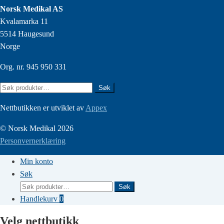
Norsk Medikal AS
Kvalamarka 11
5514 Haugesund
Norge
Org. nr. 945 950 331
Søk
Søk
etter:
Nettbutikken er utviklet av
Appex
© Norsk Medikal 2026
Personvernerklæring
Min konto
Søk
Søk
Søk
etter:
Handlekurv
0
Velg nettbutikk