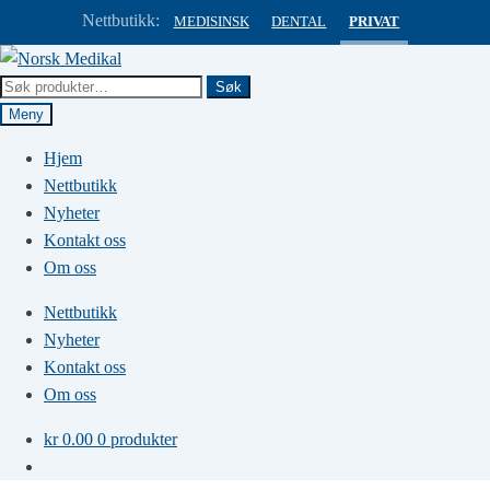
Nettbutikk:
MEDISINSK
DENTAL
PRIVAT
Hopp
Hopp
til
til
Søk
Søk
navigasjon
innhold
etter:
Meny
Hjem
Nettbutikk
Nyheter
Kontakt oss
Om oss
Nettbutikk
Nyheter
Kontakt oss
Om oss
kr
0.00
0 produkter