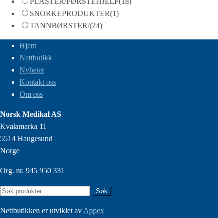
PLASTER/FØRSTEHJELP
(18)
SNORKEPRODUKTER
(1)
TANNBØRSTER/
(24)
Hjem
Nettbutikk
Nyheter
Kontakt oss
Om oss
Norsk Medikal AS
Kvalamarka 11
5514 Haugesund
Norge
Org. nr. 945 950 331
Søk
Søk
etter:
Nettbutikken er utviklet av
Appex