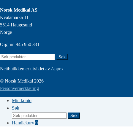
Norsk Medikal AS
Kvalamarka 11
5514 Haugesund
Norge
Org. nr. 945 950 331
Søk
Søk
etter:
Nettbutikken er utviklet av
Appex
© Norsk Medikal 2026
Personvernerklæring
Min konto
Søk
Søk
Søk
etter:
Handlekurv
0