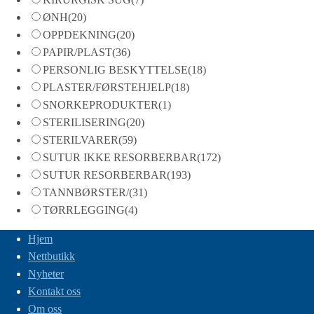
ØNH
(20)
OPPDEKNING
(20)
PAPIR/PLAST
(36)
PERSONLIG BESKYTTELSE
(18)
PLASTER/FØRSTEHJELP
(18)
SNORKEPRODUKTER
(1)
STERILISERING
(20)
STERILVARER
(59)
SUTUR IKKE RESORBERBAR
(172)
SUTUR RESORBERBAR
(193)
TANNBØRSTER/
(31)
TØRRLEGGING
(4)
Hjem
Nettbutikk
Nyheter
Kontakt oss
Om oss