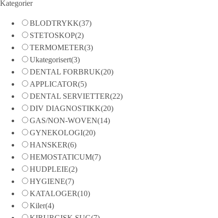
Kategorier
BLODTRYKK
(37)
STETOSKOP
(2)
TERMOMETER
(3)
Ukategorisert
(3)
DENTAL FORBRUK
(20)
APPLICATOR
(5)
DENTAL SERVIETTER
(22)
DIV DIAGNOSTIKK
(20)
GAS/NON-WOVEN
(14)
GYNEKOLOGI
(20)
HANSKER
(6)
HEMOSTATICUM
(7)
HUDPLEIE
(2)
HYGIENE
(7)
KATALOGER
(10)
Kiler
(4)
KIRURGISK SUG
(7)