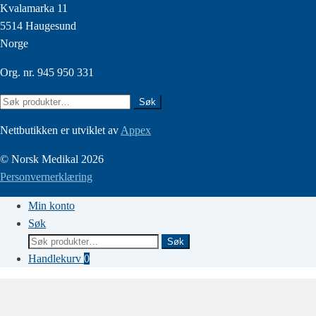
Kvalamarka 11
5514 Haugesund
Norge
Org. nr. 945 950 331
Søk
Søk
etter:
Nettbutikken er utviklet av
Appex
© Norsk Medikal 2026
Personvernerklæring
Min konto
Søk
Søk
Søk
etter:
Handlekurv
0