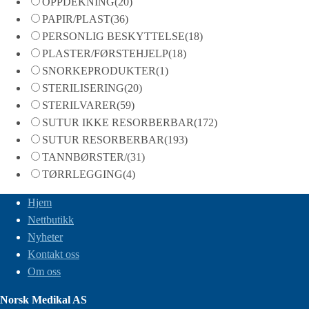
OPPDEKNING
(20)
PAPIR/PLAST
(36)
PERSONLIG BESKYTTELSE
(18)
PLASTER/FØRSTEHJELP
(18)
SNORKEPRODUKTER
(1)
STERILISERING
(20)
STERILVARER
(59)
SUTUR IKKE RESORBERBAR
(172)
SUTUR RESORBERBAR
(193)
TANNBØRSTER/
(31)
TØRRLEGGING
(4)
Hjem
Nettbutikk
Nyheter
Kontakt oss
Om oss
Norsk Medikal AS