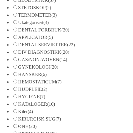
BLODTRYKK
(37)
STETOSKOP
(2)
TERMOMETER
(3)
Ukategorisert
(3)
DENTAL FORBRUK
(20)
APPLICATOR
(5)
DENTAL SERVIETTER
(22)
DIV DIAGNOSTIKK
(20)
GAS/NON-WOVEN
(14)
GYNEKOLOGI
(20)
HANSKER
(6)
HEMOSTATICUM
(7)
HUDPLEIE
(2)
HYGIENE
(7)
KATALOGER
(10)
Kiler
(4)
KIRURGISK SUG
(7)
ØNH
(20)