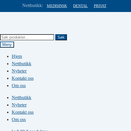
Nettbutikk:
MEDISINSK
DENTAL
PRIVAT
Hopp
Hopp
til
til
navigasjon
innhold
Søk
Søk
etter:
Meny
Hjem
Nettbutikk
Nyheter
Kontakt oss
Om oss
Nettbutikk
Nyheter
Kontakt oss
Om oss