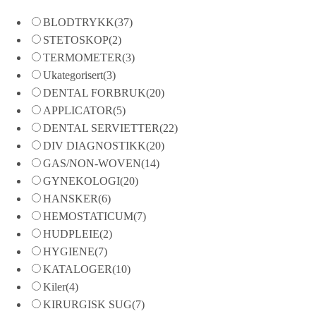
BLODTRYKK
(37)
STETOSKOP
(2)
TERMOMETER
(3)
Ukategorisert
(3)
DENTAL FORBRUK
(20)
APPLICATOR
(5)
DENTAL SERVIETTER
(22)
DIV DIAGNOSTIKK
(20)
GAS/NON-WOVEN
(14)
GYNEKOLOGI
(20)
HANSKER
(6)
HEMOSTATICUM
(7)
HUDPLEIE
(2)
HYGIENE
(7)
KATALOGER
(10)
Kiler
(4)
KIRURGISK SUG
(7)