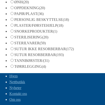
ØNH
(20)
OPPDEKNING
(20)
PAPIR/PLAST
(36)
PERSONLIG BESKYTTELSE
(18)
PLASTER/FØRSTEHJELP
(18)
SNORKEPRODUKTER
(1)
STERILISERING
(20)
STERILVARER
(59)
SUTUR IKKE RESORBERBAR
(172)
SUTUR RESORBERBAR
(193)
TANNBØRSTER/
(31)
TØRRLEGGING
(4)
Hjem
Nettbutikk
Nyheter
Kontakt oss
Om oss