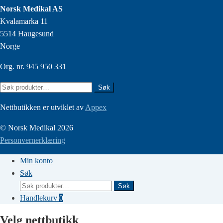
Norsk Medikal AS
Kvalamarka 11
5514 Haugesund
Norge
Org. nr. 945 950 331
Søk
Søk
etter:
Nettbutikken er utviklet av
Appex
© Norsk Medikal 2026
Personvernerklæring
Min konto
Søk
Søk
Søk
etter:
Handlekurv
0
Velg nettbutikk