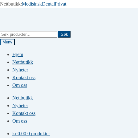
Nettbutikk:
Medisinsk
Dental
Privat
Hopp
Hopp
til
til
navigasjon
innhold
Søk
Søk
etter:
Meny
Hjem
Nettbutikk
Nyheter
Kontakt oss
Om oss
Nettbutikk
Nyheter
Kontakt oss
Om oss
kr
0.00
0 produkter