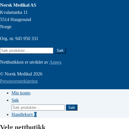
Norsk Medikal AS
Kvalamarka 11
5514 Haugesund
Norge
Org. nr. 945 950 331
Søk
Søk
etter:
Nettbutikken er utviklet av
Appex
© Norsk Medikal 2026
Personvernerklæring
Min konto
Søk
Søk
Søk
etter:
Handlekurv
0
Velg nettbutikk