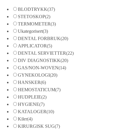
BLODTRYKK
(37)
STETOSKOP
(2)
TERMOMETER
(3)
Ukategorisert
(3)
DENTAL FORBRUK
(20)
APPLICATOR
(5)
DENTAL SERVIETTER
(22)
DIV DIAGNOSTIKK
(20)
GAS/NON-WOVEN
(14)
GYNEKOLOGI
(20)
HANSKER
(6)
HEMOSTATICUM
(7)
HUDPLEIE
(2)
HYGIENE
(7)
KATALOGER
(10)
Kiler
(4)
KIRURGISK SUG
(7)