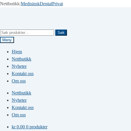
Nettbutikk:
Medisinsk
Dental
Privat
Hopp
Hopp
til
til
navigasjon
innhold
Søk
Søk
etter:
Meny
Hjem
Nettbutikk
Nyheter
Kontakt oss
Om oss
Nettbutikk
Nyheter
Kontakt oss
Om oss
kr
0.00
0 produkter