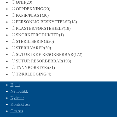
ØNH
(20)
OPPDEKNING
(20)
PAPIR/PLAST
(36)
PERSONLIG BESKYTTELSE
(18)
PLASTER/FØRSTEHJELP
(18)
SNORKEPRODUKTER
(1)
STERILISERING
(20)
STERILVARER
(59)
SUTUR IKKE RESORBERBAR
(172)
SUTUR RESORBERBAR
(193)
TANNBØRSTER/
(31)
TØRRLEGGING
(4)
Hjem
Nettbutikk
Nyheter
Kontakt oss
Om oss