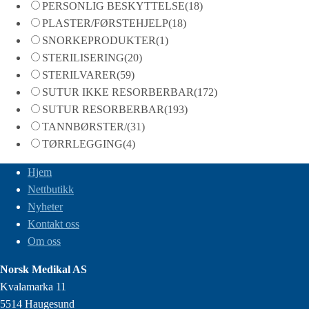
PERSONLIG BESKYTTELSE
(18)
PLASTER/FØRSTEHJELP
(18)
SNORKEPRODUKTER
(1)
STERILISERING
(20)
STERILVARER
(59)
SUTUR IKKE RESORBERBAR
(172)
SUTUR RESORBERBAR
(193)
TANNBØRSTER/
(31)
TØRRLEGGING
(4)
Hjem
Nettbutikk
Nyheter
Kontakt oss
Om oss
Norsk Medikal AS
Kvalamarka 11
5514 Haugesund