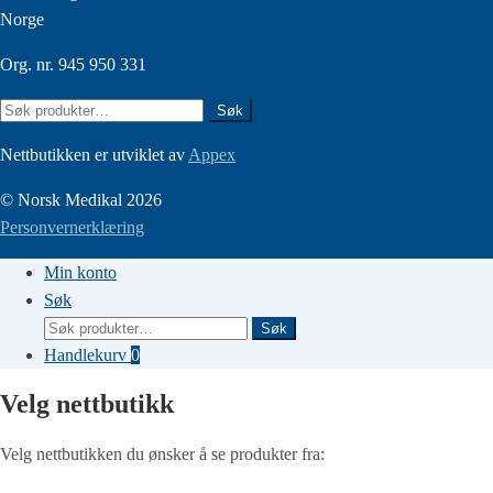
Norge
Org. nr. 945 950 331
Søk
Søk
etter:
Nettbutikken er utviklet av
Appex
© Norsk Medikal 2026
Personvernerklæring
Min konto
Søk
Søk
Søk
etter:
Handlekurv
0
Velg nettbutikk
Velg nettbutikken du ønsker å se produkter fra: