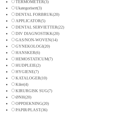
TERMOMETER
(3)
Ukategorisert
(3)
DENTAL FORBRUK
(20)
APPLICATOR
(5)
DENTAL SERVIETTER
(22)
DIV DIAGNOSTIKK
(20)
GAS/NON-WOVEN
(14)
GYNEKOLOGI
(20)
HANSKER
(6)
HEMOSTATICUM
(7)
HUDPLEIE
(2)
HYGIENE
(7)
KATALOGER
(10)
Kiler
(4)
KIRURGISK SUG
(7)
ØNH
(20)
OPPDEKNING
(20)
PAPIR/PLAST
(36)