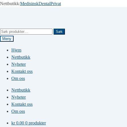
Nettbutikk:
Medisinsk
Dental
Privat
Hopp
Hopp
til
til
navigasjon
innhold
Søk
Søk
etter:
Meny
Hjem
Nettbutikk
Nyheter
Kontakt oss
Om oss
Nettbutikk
Nyheter
Kontakt oss
Om oss
kr
0.00
0 produkter