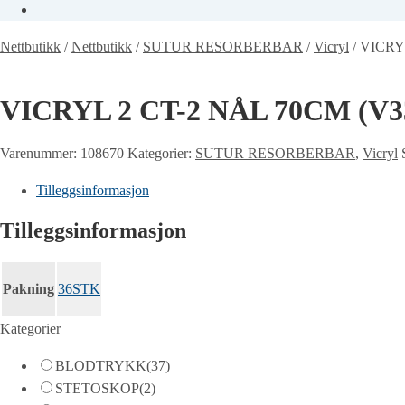
Nettbutikk
/
Nettbutikk
/
SUTUR RESORBERBAR
/
Vicryl
/
VICRY
VICRYL 2 CT-2 NÅL 70CM (V3
Varenummer:
108670
Kategorier:
SUTUR RESORBERBAR
,
Vicryl
Tilleggsinformasjon
Tilleggsinformasjon
Pakning
36STK
Kategorier
BLODTRYKK
(37)
STETOSKOP
(2)