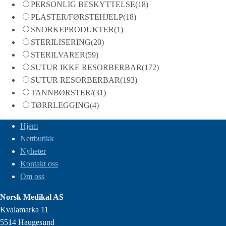
PERSONLIG BESKYTTELSE
(18)
PLASTER/FØRSTEHJELP
(18)
SNORKEPRODUKTER
(1)
STERILISERING
(20)
STERILVARER
(59)
SUTUR IKKE RESORBERBAR
(172)
SUTUR RESORBERBAR
(193)
TANNBØRSTER/
(31)
TØRRLEGGING
(4)
Hjem
Nettbutikk
Nyheter
Kontakt oss
Om oss
Norsk Medikal AS
Kvalamarka 11
5514 Haugesund