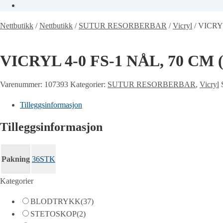
Nettbutikk
/
Nettbutikk
/
SUTUR RESORBERBAR
/
Vicryl
/
VICRYL
VICRYL 4-0 FS-1 NÅL, 70 CM 
Varenummer:
107393
Kategorier:
SUTUR RESORBERBAR
,
Vicryl
Tilleggsinformasjon
Tilleggsinformasjon
Pakning
36STK
Kategorier
BLODTRYKK
(37)
STETOSKOP
(2)