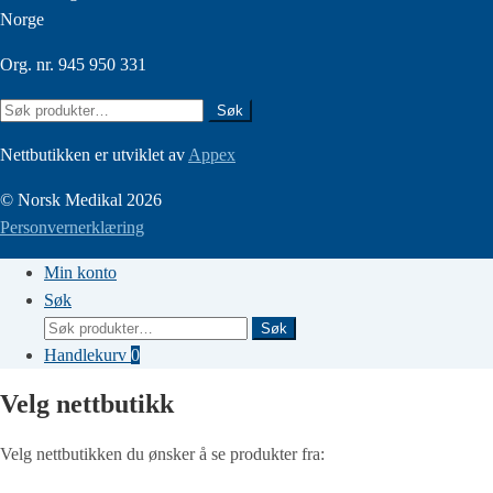
Norge
Org. nr. 945 950 331
Søk
Søk
etter:
Nettbutikken er utviklet av
Appex
© Norsk Medikal 2026
Personvernerklæring
Min konto
Søk
Søk
Søk
etter:
Handlekurv
0
Velg nettbutikk
Velg nettbutikken du ønsker å se produkter fra: