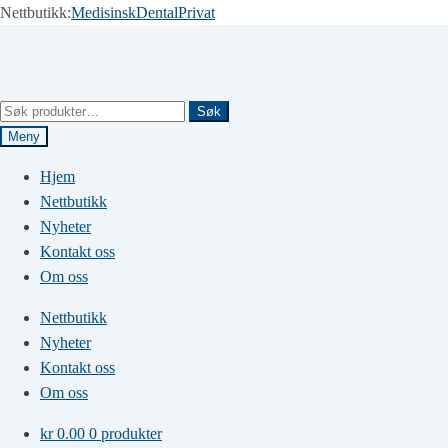
Nettbutikk:
Medisinsk
Dental
Privat
Hopp
Hopp
til
til
navigasjon
innhold
Søk
Søk
etter:
Meny
Hjem
Nettbutikk
Nyheter
Kontakt oss
Om oss
Nettbutikk
Nyheter
Kontakt oss
Om oss
kr
0.00
0 produkter