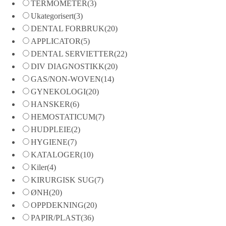
TERMOMETER
(3)
Ukategorisert
(3)
DENTAL FORBRUK
(20)
APPLICATOR
(5)
DENTAL SERVIETTER
(22)
DIV DIAGNOSTIKK
(20)
GAS/NON-WOVEN
(14)
GYNEKOLOGI
(20)
HANSKER
(6)
HEMOSTATICUM
(7)
HUDPLEIE
(2)
HYGIENE
(7)
KATALOGER
(10)
Kiler
(4)
KIRURGISK SUG
(7)
ØNH
(20)
OPPDEKNING
(20)
PAPIR/PLAST
(36)