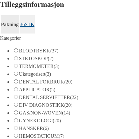
Tilleggsinformasjon
Pakning
36STK
Kategorier
BLODTRYKK
(37)
STETOSKOP
(2)
TERMOMETER
(3)
Ukategorisert
(3)
DENTAL FORBRUK
(20)
APPLICATOR
(5)
DENTAL SERVIETTER
(22)
DIV DIAGNOSTIKK
(20)
GAS/NON-WOVEN
(14)
GYNEKOLOGI
(20)
HANSKER
(6)
HEMOSTATICUM
(7)