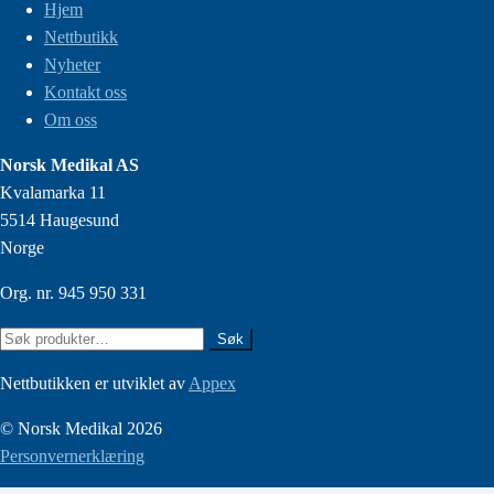
Hjem
Nettbutikk
Nyheter
Kontakt oss
Om oss
Norsk Medikal AS
Kvalamarka 11
5514 Haugesund
Norge
Org. nr. 945 950 331
Søk
Søk
etter:
Nettbutikken er utviklet av
Appex
© Norsk Medikal 2026
Personvernerklæring