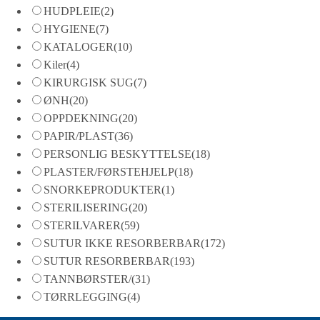
HUDPLEIE
(2)
HYGIENE
(7)
KATALOGER
(10)
Kiler
(4)
KIRURGISK SUG
(7)
ØNH
(20)
OPPDEKNING
(20)
PAPIR/PLAST
(36)
PERSONLIG BESKYTTELSE
(18)
PLASTER/FØRSTEHJELP
(18)
SNORKEPRODUKTER
(1)
STERILISERING
(20)
STERILVARER
(59)
SUTUR IKKE RESORBERBAR
(172)
SUTUR RESORBERBAR
(193)
TANNBØRSTER/
(31)
TØRRLEGGING
(4)