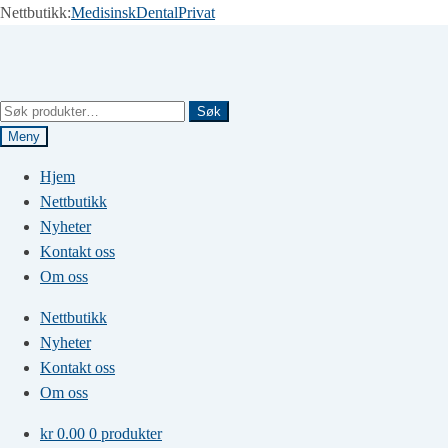
Nettbutikk:
Medisinsk
Dental
Privat
Hopp
Hopp
til
til
navigasjon
innhold
Søk
Søk
etter:
Meny
Hjem
Nettbutikk
Nyheter
Kontakt oss
Om oss
Nettbutikk
Nyheter
Kontakt oss
Om oss
kr
0.00
0 produkter