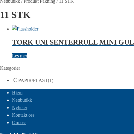
Nettbutikk
/
Produkt Pakning
/
11 STK
11 STK
TORK UNI SENTERRULL MINI GUL 
Les mer
Kategorier
PAPIR/PLAST
(1)
Hjem
Nettbutikk
Nyheter
Kontakt oss
Om oss