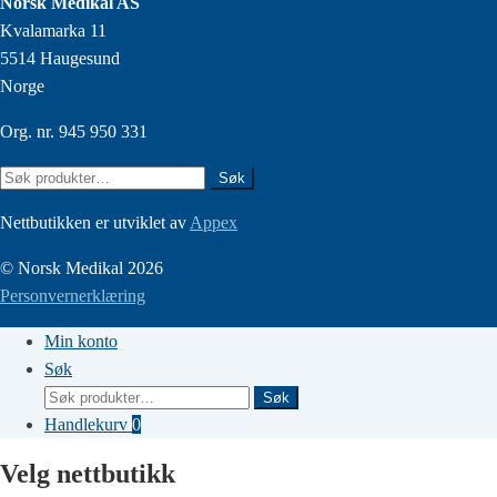
Norsk Medikal AS
Kvalamarka 11
5514 Haugesund
Norge
Org. nr. 945 950 331
Søk
Søk
etter:
Nettbutikken er utviklet av
Appex
© Norsk Medikal 2026
Personvernerklæring
Min konto
Søk
Søk
Søk
etter:
Handlekurv
0
Velg nettbutikk