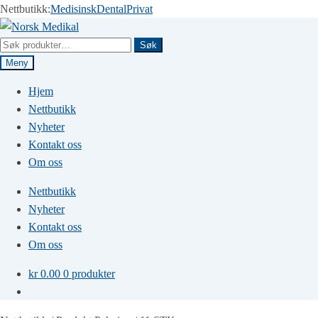
Nettbutikk:
Medisinsk
Dental
Privat
Hopp
Hopp
til
til
Søk
Søk
navigasjon
innhold
etter:
Meny
Hjem
Nettbutikk
Nyheter
Kontakt oss
Om oss
Nettbutikk
Nyheter
Kontakt oss
Om oss
kr
0.00
0 produkter