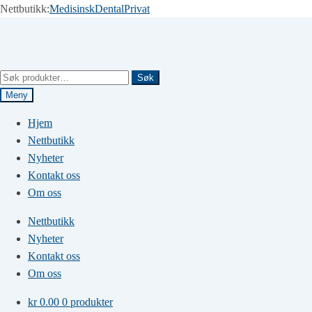
Nettbutikk:
Medisinsk
Dental
Privat
Hopp
Hopp
til
til
navigasjon
innhold
Søk
Søk
etter:
Meny
Hjem
Nettbutikk
Nyheter
Kontakt oss
Om oss
Nettbutikk
Nyheter
Kontakt oss
Om oss
kr
0.00
0 produkter