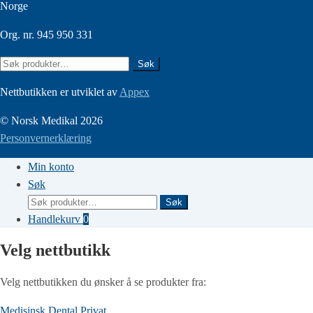
Norge
Org. nr. 945 950 331
Søk
Søk
etter:
Nettbutikken er utviklet av
Appex
© Norsk Medikal 2026
Personvernerklæring
Min konto
Søk
Søk
Søk
etter:
Handlekurv
0
Velg nettbutikk
Velg nettbutikken du ønsker å se produkter fra:
Medisinsk
Dental
Privat