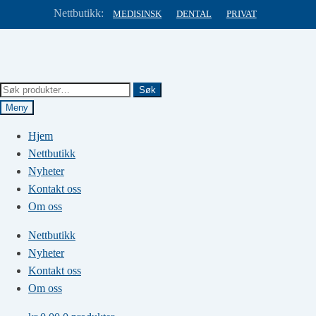
Nettbutikk:
MEDISINSK
DENTAL
PRIVAT
Hopp
Hopp
til
til
navigasjon
innhold
Søk
Søk
etter:
Meny
Hjem
Nettbutikk
Nyheter
Kontakt oss
Om oss
Nettbutikk
Nyheter
Kontakt oss
Om oss