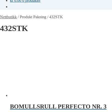
kr
0.00
0 produkter
Nettbutikk
/
Produkt Pakning
/
432STK
432STK
BOMULLSRULL PERFECTO NR. 3