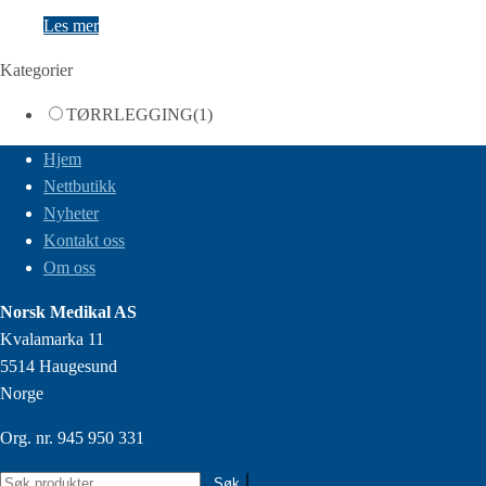
Les mer
Kategorier
TØRRLEGGING
(1)
Hjem
Nettbutikk
Nyheter
Kontakt oss
Om oss
Norsk Medikal AS
Kvalamarka 11
5514 Haugesund
Norge
Org. nr. 945 950 331
Søk
Søk