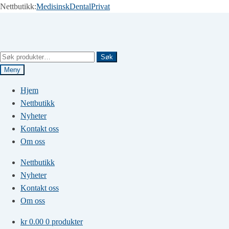
Nettbutikk:
Medisinsk
Dental
Privat
Hopp
Hopp
til
til
navigasjon
innhold
Søk
Søk
etter:
Meny
Hjem
Nettbutikk
Nyheter
Kontakt oss
Om oss
Nettbutikk
Nyheter
Kontakt oss
Om oss
kr
0.00
0 produkter